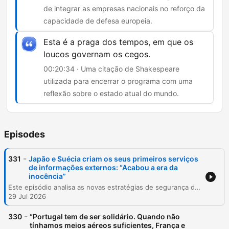
de integrar as empresas nacionais no reforço da
capacidade de defesa europeia.
Esta é a praga dos tempos, em que os
loucos governam os cegos.
00:20:34 · Uma citação de Shakespeare
utilizada para encerrar o programa com uma
reflexão sobre o estado atual do mundo.
Episodes
-
331
Japão e Suécia criam os seus primeiros serviços
de informações externos: “Acabou a era da
inocência”
Este episódio analisa as novas estratégias de segurança da Suécia e do Japão com a criação de serviços de inteligência externa, além de abordar o encontro entre Zelensky e Trump em Washington e as negociações sobre mísseis Patriot. O programa discute também a situação política interna em Portugal face a investigações criminais. A análise estende-se ao barómetro de atualidades, abordando a necessidade de uma estratégia europeia contra fogos florestais, o declínio da propaganda russa e as oportunidades para a indústria de defesa portuguesa.
29 Jul 2026
-
330
“Portugal tem de ser solidário. Quando não
tínhamos meios aéreos suficientes, França e