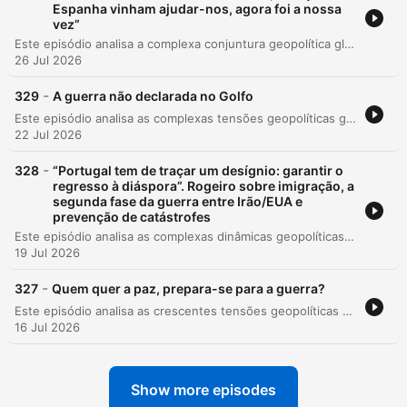
Espanha vinham ajudar-nos, agora foi a nossa
vez”
Este episódio analisa a complexa conjuntura geopolítica global, começando pela crise dos incêndios florestais no sul da Europa e as tensões diplomáticas entre Rússia e EUA sobre o conflito na Ucrânia. Discutem-se os avanços na defesa naval ucraniana e as vulnerabilidades estratégicas face aos ataques russos. A análise estende-se às movimentações energéticas no Golfo Pérsico para contornar o Estreito de Ormuz e à modernização da Marinha Portuguesa com as novas fragatas FREMM EVO. O programa encerra abordando a preparação antinuclear na Finlândia, a importância do porto de Constança e reflexões culturais sobre literatura e música.
26 Jul 2026
-
329
A guerra não declarada no Golfo
Este episódio analisa as complexas tensões geopolíticas globais, desde a crise de reservas de petróleo nos EUA e os conflitos no Golfo até às disputas territoriais no Mar do Sul da China. Aborda também o impacto da guerra na Ucrânia e a cooperação militar entre Rússia e Irão. A discussão estende-se à política interna europeia, incluindo a presidência irlandesa da União Europeia e as contradições nas sanções à Rússia, além de abordar temas como a modernização da Marinha Portuguesa e o legado político do Mundial de Futebol.
22 Jul 2026
-
328
“Portugal tem de traçar um desígnio: garantir o
regresso à diáspora”. Rogeiro sobre imigração, a
segunda fase da guerra entre Irão/EUA e
prevenção de catástrofes
Este episódio analisa as complexas dinâmicas geopolíticas globais, desde as políticas de imigração e o desafio demográfico na Europa até às intensas tensões no Médio Oriente. Explora-se a capacidade militar do Irão, o uso de infraestruturas de uso dual em conflitos e a importância estratégica de países como o Omã, a Jordânia e a Síria nos novos equilíbrios de poder. A discussão estende-se à rivalidade económica entre os Estados Unidos e a China, às estratégias de guerra económica da Ucrânia contra a Rússia e à necessidade urgente de sistemas de defesa antibalística na Europa. O episódio encerra com o acompanhamento das atividades das forças armadas portuguesas e sugestões culturais.
19 Jul 2026
-
327
Quem quer a paz, prepara-se para a guerra?
Este episódio analisa as crescentes tensões geopolíticas no Golfo Pérsico, detalhando ameaças a infraestruturas estratégicas e o papel da Rússia. Aborda também o cenário de guerra na Ucrânia, com foco em avanços militares, novas tecnologias de defesa e a cooperação tecnológica com a União Europeia. A edição explora ainda um barómetro de personalidades, homenageia o sacrifício do arqueólogo Khaled Al-Assad e reflete sobre as recentes mensagens de unidade em França e a política interna portuguesa.
16 Jul 2026
Show more episodes