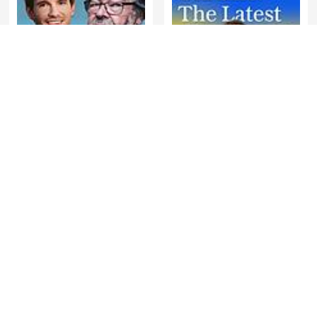
Maarten van Rossem &
Ukraine: The Latest
Tom Jessen
News File
SONDHI TALK