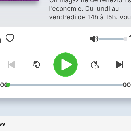
Un magazine de réflexion 
l'économie. Du lundi au
vendredi de 14h à 15h. Vous
aimez ce podcast ? Pour
écouter tous les épisodes
Volume
sans limite, rendez-vous s
Radio France
:00
00
es