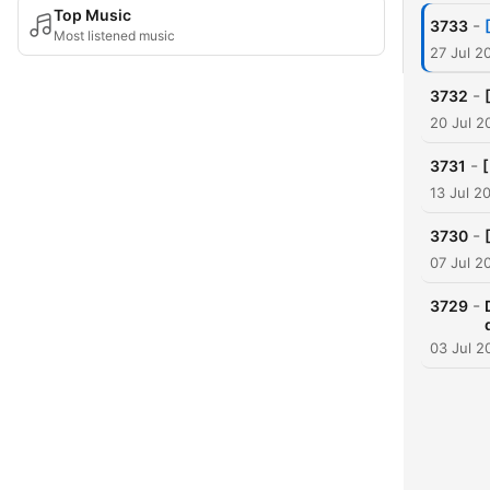
Top Music
-
3733
Most listened music
27 Jul 2
-
3732
20 Jul 2
-
3731
[
13 Jul 2
-
3730
07 Jul 2
-
3729
03 Jul 2