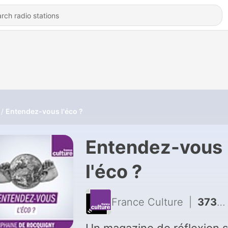
Entendez-vous l'éco ?
Entendez-vous
l'éco ?
France Culture
|
3733 - [BEST OF] Nancy Fraser et le travail du “care”