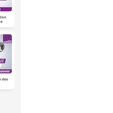
tion
ue
e des