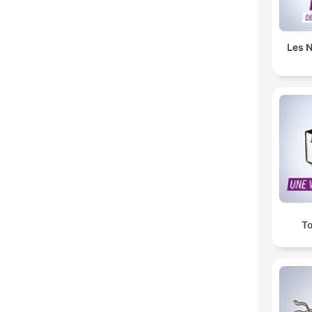
Les N
To