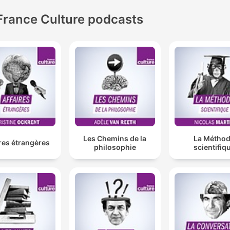
France Culture podcasts
Les Chemins de la
La Métho
res étrangères
philosophie
scientifiq