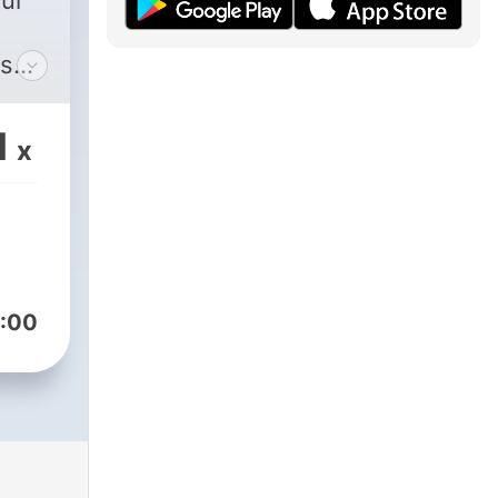
sur
1
x
ur
:00