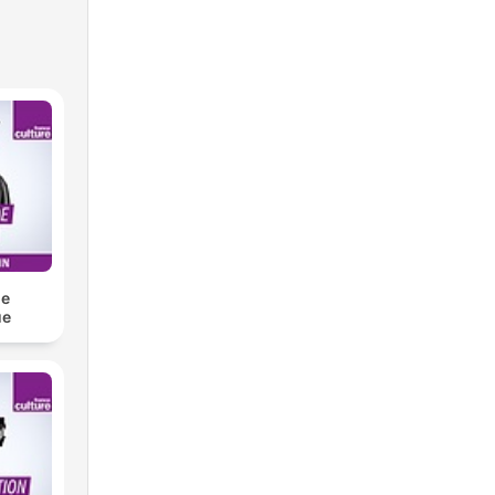
de
ue