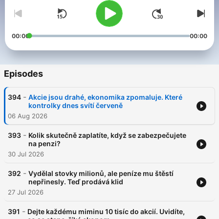
00:00
00:00
Episodes
-
394
Akcie jsou drahé, ekonomika zpomaluje. Které
kontrolky dnes svítí červeně
06 Aug 2026
-
393
Kolik skutečně zaplatíte, když se zabezpečujete
na penzi?
30 Jul 2026
-
392
Vydělal stovky milionů, ale peníze mu štěstí
nepřinesly. Teď prodává klid
27 Jul 2026
-
391
Dejte každému miminu 10 tisíc do akcií. Uvidíte,