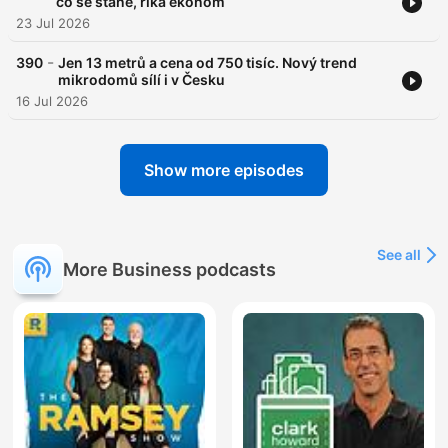
co se stane, říká ekonom
23 Jul 2026
-
390
Jen 13 metrů a cena od 750 tisíc. Nový trend
mikrodomů sílí i v Česku
16 Jul 2026
Show more episodes
See all
More Business podcasts