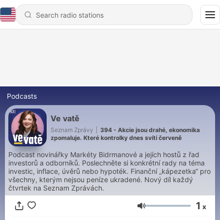
Podcasts
Ve vatě
Seznam Zprávy
|
394 - Akcie jsou drahé, ekonomika
zpomaluje. Které kontrolky dnes svítí červeně
Podcast novinářky Markéty Bidrmanové a jejích hostů z řad
investorů a odborníků. Poslechněte si konkrétní rady na téma
investic, inflace, úvěrů nebo hypoték. Finanční „kápezetka“ pro
všechny, kterým nejsou peníze ukradené. Nový díl každý
čtvrtek na Seznam Zprávách.
1
x
Volume