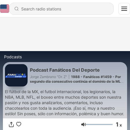
Podcasts
Podcast Fanáticos Del Deporte
Jorge Zambrano "Dr. Z"
|
1988 - Fanáticos #1459 - Por
segundo día consecutivo continúa el dominio de la MLS
en la Leagues Cup. León sacó la cara por la Liga MX y
en Toluca, Mohamed demostró que la localía siempre es
El fútbol de la MX, el futbol internacional, los legionarios, la
factor.
NBA, MLB, NFL, el boxeo entre muchos deportes son nuestra
pasión y nos gusta analizarlos, comentarlos, incluso
chacotearlos con toda la audiencia. ¡Eso sí, muy a nuestro
estilo! Sin poses, sólo con información, polémica y buen humor.
1
x
Volume