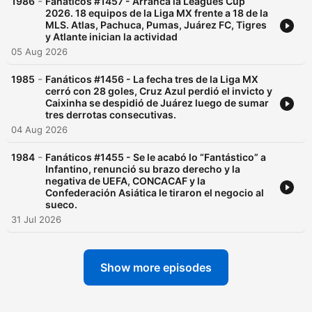
-
1986
Fanáticos #1457 - Arranca la Leagues Cup
2026. 18 equipos de la Liga MX frente a 18 de la
MLS. Atlas, Pachuca, Pumas, Juárez FC, Tigres
y Atlante inician la actividad
05 Aug 2026
-
1985
Fanáticos #1456 - La fecha tres de la Liga MX
cerró con 28 goles, Cruz Azul perdió el invicto y
Caixinha se despidió de Juárez luego de sumar
tres derrotas consecutivas.
04 Aug 2026
-
1984
Fanáticos #1455 - Se le acabó lo “Fantástico” a
Infantino, renunció su brazo derecho y la
negativa de UEFA, CONCACAF y la
Confederación Asiática le tiraron el negocio al
sueco.
31 Jul 2026
Show more episodes