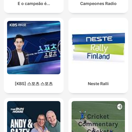
E o campeão é...
Campeones Radio
[KBS] 스포츠 스포츠
Neste Ralli