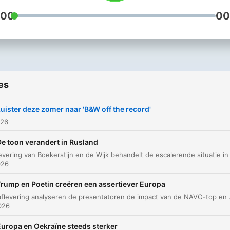
:00
00
es
uister deze zomer naar 'B&W off the record'
026
De toon verandert in Rusland
026
Trump en Poetin creëren een assertiever Europa
In deze aflevering analyseren de presentatoren de impact van de NAVO-top en de onvoorspelbare houding van Tru
026
Europa en Oekraïne steeds sterker