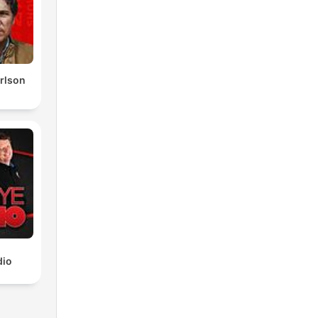
rlson
dio