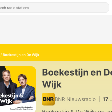
Boekestijn en De Wijk
Boekestijn en D
Wijk
BNR Nieuwsradio
|
1726 - Luister deze zomer naar 'B&W off the record'
Boekestijn & De Wijk: op z