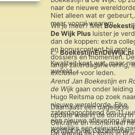
naar de nieuwe wereldorde
Niet alleen wat er gebeurt,
maar vooral waarom.
Wil je meer? Met
Boekestij
De Wijk Plus
luister je ver
dan de koppen: extra colle
en bonuscontent bij grote
👉
BoekestijnEnDeWijk.nl
dossiers en momenten. De
Kwaliteit kost wat, maar ni
lange zaterdagaflevering, i
wereld.
exclusief voor leden.
Arend Jan Boekestijn en R
de Wijk
gaan onder leiding
Hugo Reitsma op zoek naa
nieuwe wereldorde. Elke
Daarnaast een dagelijkse
zaterdagochtend om 11 uu
update waarin de oorlog in
een nieuwe aflevering waa
Oekraïne en momenteel he
wekelijks een relevante ga
conflict in de Gazastrook
De wereld lijkt soms in bra