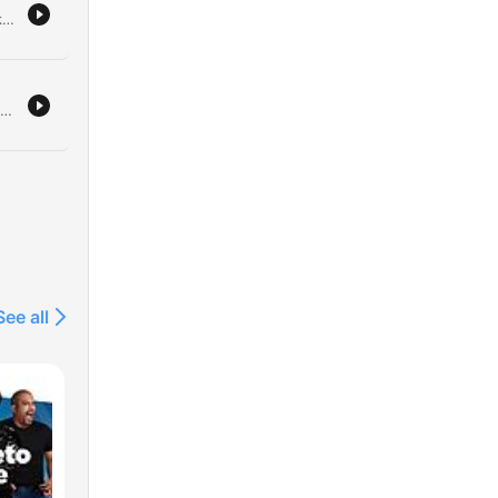
Deze aflevering bespreekt de spanningen binnen de NAVO tijdens de top in Ankara, waarbij de onvoorspelbare houding van Trump en de reactie van Rutte centraal staan. Daarnaast wordt de verschuiving in defensie-aankopen naar Europa en de groeiende militaire samenwerking met Oekraïne belicht. Verder wordt de escalerende militaire spanning in Oekraïne behandeld, met specifieke aandacht voor de kwetsbaarheid van de Russische logistiek en de Krim. Tot slot wordt de toenemende dreiging in het Midden-Oosten en de confrontatie tussen de VS en Iran besproken.
Deze aflevering bespreekt de Russische aanvallen op burgerdoelen in Oekraïne en de beperkte mogelijkheden van het Westen om hier effectief op te reageren door een uitgeput arsenaal. Daarnaast wordt de complexiteit van de escalatieladder en mogelijke Russische provocaties tegen de NAVO geanalyseerd. De discussie behandelt verder de risico's van Russische escalatie en de werking van nucleaire afschrikking. De sprekers analyseren scenario's waarbij Poetin kleine territoriale winsten kan proberen te behalen in gebieden met weinig NAVO-troepen en bespreken de veranderende drempel voor het gebruik van kernwapens.
See all