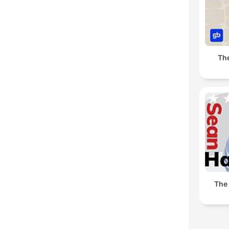
Th
The