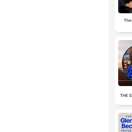
The
THE 