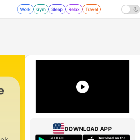
Work
Gym
Sleep
Relax
Travel
e
DOWNLOAD APP
oek