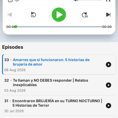
x
que sientas que vas en el asiento del copiloto. Apaga la luz y
Volume
escucha... 📩 Envía tu historia:
historias.bajafrecuencia@gmail.com
00:00
00:00
Episodes
-
33
Amarres que sí funcionaron: 5 historias de
brujería de amor
06 Aug 2026
-
32
Te llaman y NO DEBES responder | Relatos
inexplicables
03 Aug 2026
-
31
Encontraron BRUJERÍA en su TURNO NOCTURNO |
5 Historias de Terror
30 Jul 2026