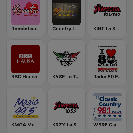
Romántica Radio
Country Legends USA
KINT La Suavecita 93.9 FM
BBC Hausa
KYSE La Tricolor 94.7 FM
Rádio 80 FM - Anos 80
KMGA Magic 99.5 FM
KRZY La Suavecita 105.9 FM
WBRF Classic Country 98.1 FM