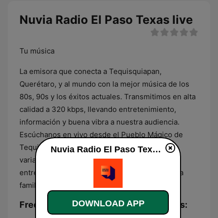
Nuvia Radio El Paso Texas live
Tu música
La emisora que conecta a Tequisquiapan,
Querétaro, y al mundo con la mejor música de los
80s, 90s y los éxitos actuales. Transmitimos en alta
calidad a 320 kbps, llevando entretenimiento,
información y buena vibra a nuestra audiencia.
Escúchanos en vivo desde el Pueblo Mágico de
Tequisquiapan y disfruta de una programación
Nuvia Radio El Paso Texas live
variada que combina música, noticias locales,
entrevistas y programas especiales para toda la
familia. Una emisora de Creativa Network
DOWNLOAD APP
Frequencies Nuvia Radio El Paso Texas: