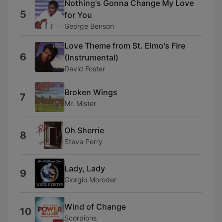
Nothing's Gonna Change My Love
5
for You
George Benson
Love Theme from St. Elmo's Fire
6
(Instrumental)
David Foster
Broken Wings
7
Mr. Mister
Oh Sherrie
8
Steve Perry
Lady, Lady
9
Giorgio Moroder
Wind of Change
10
Scorpions