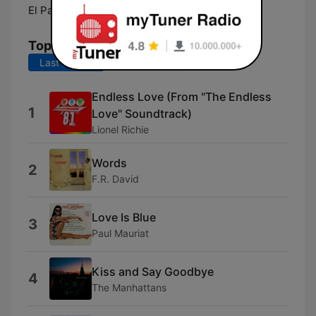
El Paso:
101.3 FM
Top Songs
Last 7 days
Last 30 days
Endless Love (From "The Endless
1
Love" Soundtrack)
Lionel Richie
Words
2
F.R. David
Love Is Blue
3
Paul Mauriat
Kiss and Say Goodbye
4
The Manhattans