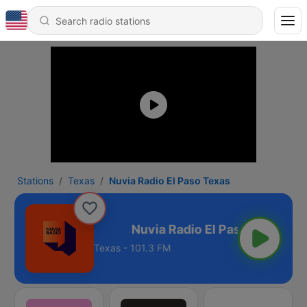
Stations
Texas
Nuvia Radio El Paso Texas
o El Paso Texas
Texas - 101.3 FM