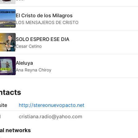
El Cristo de los Milagros
LOS MENSAJEROS DE CRISTO
SOLO ESPERO ESE DIA
Cesar Cetino
Aleluya
Ana Reyna Chiroy
ntacts
ite
http://stereonuevopacto.net
l
cristiana.radio@yahoo.com
al networks