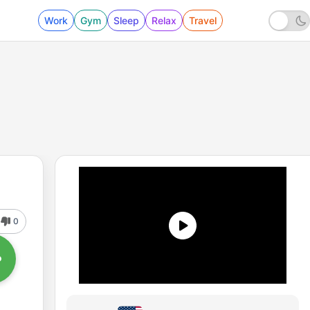
Work
Gym
Sleep
Relax
Travel
0