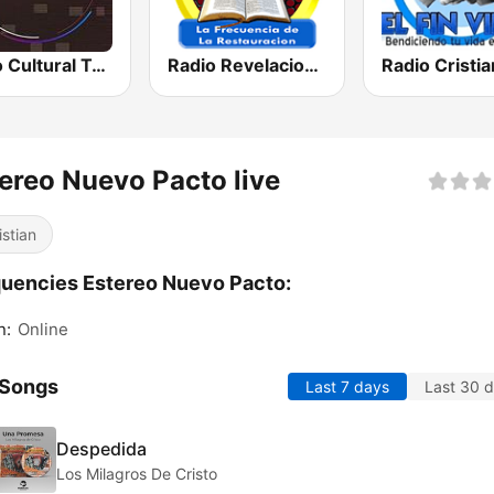
Radio Cultural TGN
Radio Revelacion y Verdad
ereo Nuevo Pacto live
istian
uencies Estereo Nuevo Pacto:
n:
Online
 Songs
Last 7 days
Last 30 
Despedida
Los Milagros De Cristo