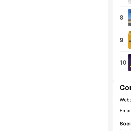
8
9
10
Co
Webs
Emai
Soci