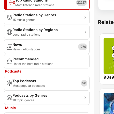
Top Radio Stations
22227
Most listened radio stations
Radio Stations by Genres
15 music genres
Relate
Radio Stations by Regions
Local radio stations
News
1279
News radio stations
Recommended
List of the best radio stations
Podcasts
90s9
Top Podcasts
50
Most popular podcasts
Podcasts by Genres
18 topic genres
Music