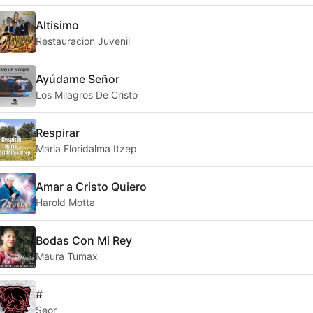
Altisimo
Restauracion Juvenil
Ayúdame Señor
Los Milagros De Cristo
Respirar
Maria Floridalma Itzep
Amar a Cristo Quiero
Harold Motta
Bodas Con Mi Rey
Maura Tumax
#
Seor