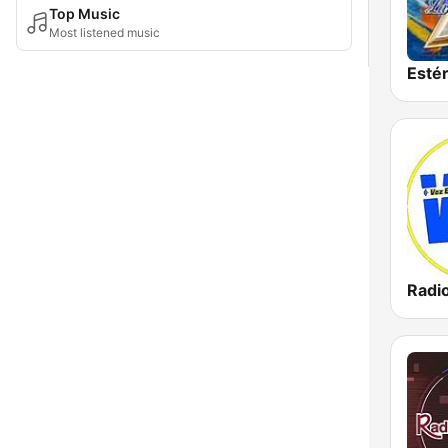
Top Music
Most listened music
Radi