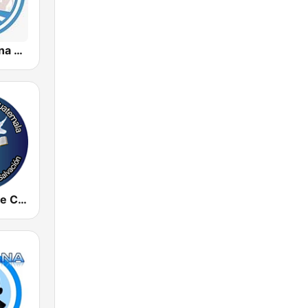
Radio Cristiana Guatemala
Radio Voz que Clama en el Desierto