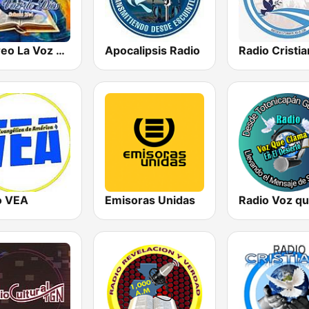
Estéreo La Voz De Dios
Apocalipsis Radio
o VEA
Emisoras Unidas