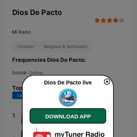
Dios De Pacto
Mi Radio
Christian
Religious & Spirituality
Frequencies Dios De Pacto:
Sololá:
Online
Dios De Pacto live
Top Songs
Last 7 days
Last 30 days
DIOS DE PACTO
1
DOWNLOAD APP
LEVINSON
Tu mejor alternativa