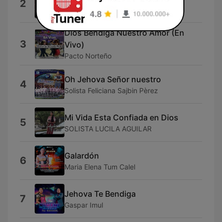
2
Jerekream
Dios Bendiga Nuestro Amor (En
3
Vivo)
Pacto Norteño
Oh Jehova Señor nuestro
4
Solista Feliciana Sajbin Pèrez
Mi Vida Esta Confiada en Dios
5
SOLISTA LUCILA AGUILAR
Galardón
6
Maria Elena Tum Calel
Jehova Te Bendiga
7
Gaspar Imul