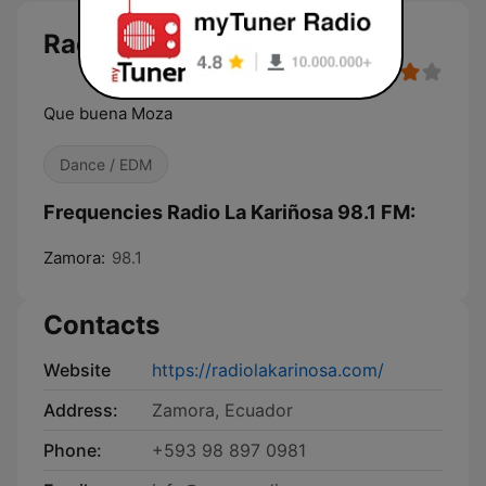
Radio La Kariñosa 98.1 FM
Que buena Moza
Dance / EDM
Frequencies Radio La Kariñosa 98.1 FM:
Zamora:
98.1
Contacts
Website
https://radiolakarinosa.com/
Address:
Zamora, Ecuador
Phone:
+593 98 897 0981