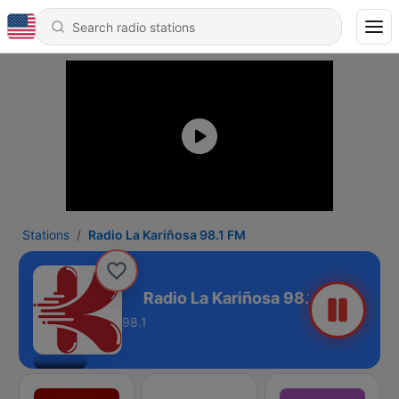
Stations
Radio La Kariñosa 98.1 FM
ñosa 98.1 FM
98.1