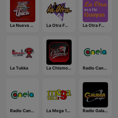
La Nueva Unica 94.5 FM
La Otra FM - Quito
La Otra FM - Guayaquil
La Tukka
La Chismosa 104.1
Radio Canela Guayas
Radio Canela Azuay
La Mega 103.3 FM
Radio Galaxia