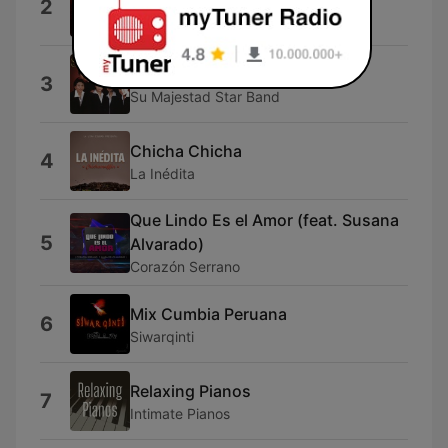
2
Poornasree
Compárame
3
Su Majestad Star Band
Chicha Chicha
4
La Inédita
Que Lindo Es el Amor (feat. Susana
5
Alvarado)
Corazón Serrano
Mix Cumbia Peruana
6
Siwarqinti
Relaxing Pianos
7
Intimate Pianos