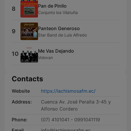
Pan de Pinllo
8
Conjunto los Vilatuña
Panteon Generoso
9
Star Band de Luis Alfredo
Me Vas Dejando
10
Volovan
Contacts
Website
https://lachismosafm.ec/
Address:
Cuenca Av. José Peralta 3-45 y
Alfonso Cordero
Phone:
(07) 4101041 - 0991041119
Email
info@lachismosafm.ec