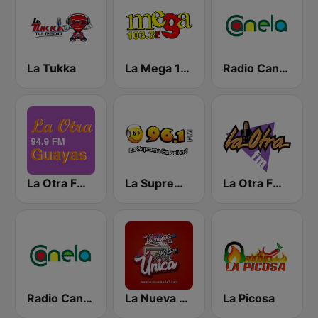
La Tukka
La Mega 103.3 FM
Radio Canela Azuay
La Otra FM - Guayaquil
La Suprema Estacion 96.1 FM
La Otra FM - Quito
Radio Canela Guayas
La Nueva Unica 94.5 FM
La Picosa