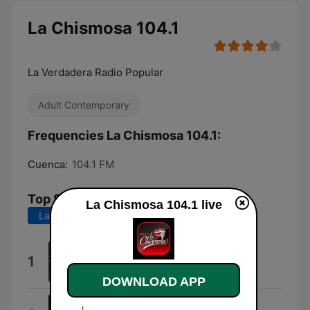
La Chismosa 104.1
La Verdadera Radio Popular
Adult Contemporary
Frequencies La Chismosa 104.1:
Cuenca:
104.1 FM
Top Songs
La Chismosa 104.1 live
Last 7 days
Last 30 days
Mezc
1
Pauxim
DOWNLOAD APP
Onne Onne Po