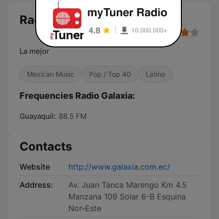
Radio Galaxia
La mejor
Mexican Music
Pop / Top 40
Latino
Frequencies Radio Galaxia:
Guayaquil:
88.5 FM
Contacts
Website
http://www.galaxia.com.ec/
Address:
Av. Juan Tanca Marengo Km 4.5
Manzana 109 Solar 6-B Esquina
Nor-Este