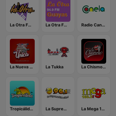
La Otra FM - Quito
La Otra FM - Guayaquil
Radio Canela Guayas
La Nueva Unica 94.5 FM
La Tukka
La Chismosa 104.1
Tropicálida FM
La Suprema Estacion 96.1 FM
La Mega 103.3 FM