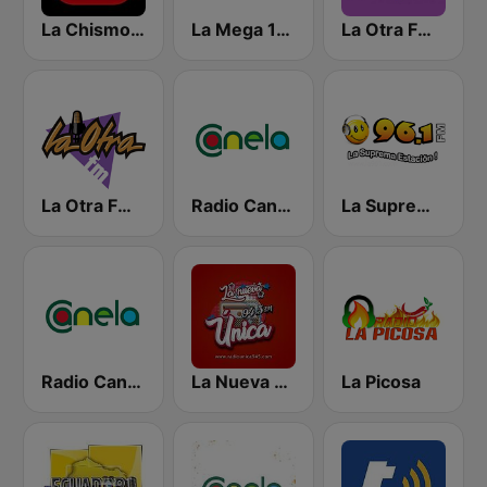
La Chismosa 104.1
La Mega 103.3 FM
La Otra FM - Guayaquil
La Otra FM - Quito
Radio Canela Azuay
La Suprema Estacion 96.1 FM
Radio Canela Guayas
La Nueva Unica 94.5 FM
La Picosa