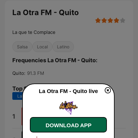
La Otra FM - Quito
La que te Complace
Salsa
Local
Latino
Frequencies La Otra FM - Quito:
Quito:
91.3 FM
Top Songs
La Otra FM - Quito live
Last 7 days
Last 30 days
Apertura (En Vivo)
1
Tomback
DOWNLOAD APP
Reina (feat. Albert Phantom)