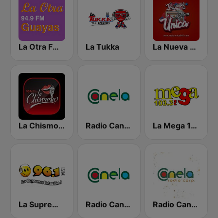
La Otra FM - Guayaquil
La Tukka
La Nueva Unica 94.5 FM
La Chismosa 104.1
Radio Canela Guayas
La Mega 103.3 FM
La Suprema Estacion 96.1 FM
Radio Canela Azuay
Radio Canela Quito