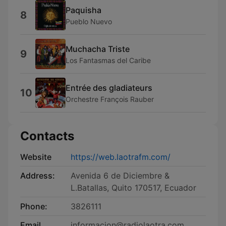
Paquisha
8
Pueblo Nuevo
Muchacha Triste
9
Los Fantasmas del Caribe
Entrée des gladiateurs
10
Orchestre François Rauber
Contacts
Website
https://web.laotrafm.com/
Address:
Avenida 6 de Diciembre &
L.Batallas, Quito 170517, Ecuador
Phone:
3826111
Email
informacion@radiolaotra.com