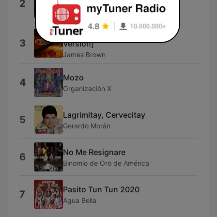
2
JHidalgo
I Got You (I Feel Good) [1966
3
Version]
James Brown
Mozo
4
Organización X
Lagrimitay, Cervecitay
5
Gerardo Morán
No Me Resignare
6
Binomio de Oro de América
Pasito Tun Tun 2020
7
Agua Bella