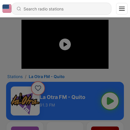
Stations
La Otra FM - Quito
La Otra FM - Quito
91.3 FM