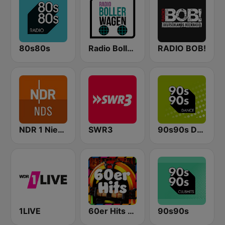
80s80s
Radio Bollerwagen
RADIO BOB!
NDR 1 Niedersachsen
SWR3
90s90s Dance
1LIVE
60er Hits - von 80er 90er OLDIE ANTENNE
90s90s