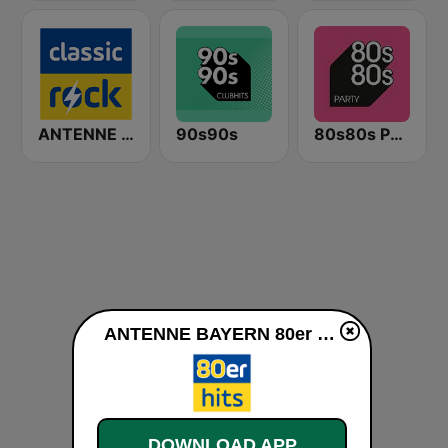
ANTENNE BAYERN Classic Rock
90s90s
80s80s Party
ANTENNE BAYERN 80er Hits live
DOWNLOAD APP