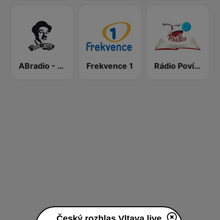
ABradio - Humor
Frekvence 1
Rádio Povídka
Český rozhlas Vltava live