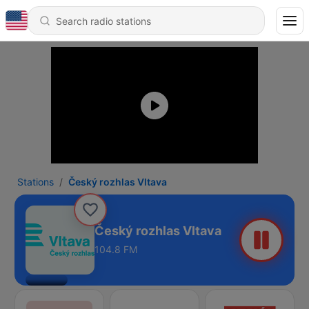
Stations
Český rozhlas Vltava
Český rozhlas Vltava
104.8 FM