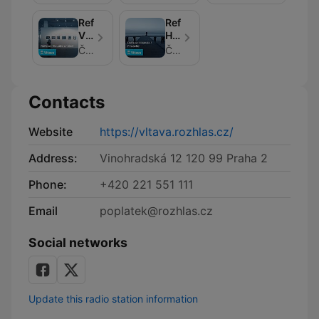
Reflexe:
Reflexe:
Vizuální
Historie
umění!
/
Český rozhlas
Český rozhlas
Filozofie!
Contacts
Website
https://vltava.rozhlas.cz/
Address:
Vinohradská 12 120 99 Praha 2
Phone:
+420 221 551 111
Email
poplatek@rozhlas.cz
Social networks
Update this radio station information