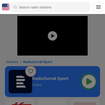
Stations
Radiožurnál Sport
Radiožurnál Sport
Online