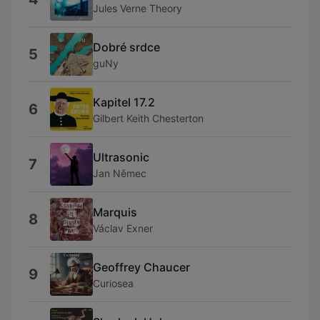
Jules Verne Theory
Dobré srdce
5
guNy
Kapitel 17.2
6
Gilbert Keith Chesterton
Ultrasonic
7
Jan Němec
Marquis
8
Václav Exner
Geoffrey Chaucer
9
Curiosea