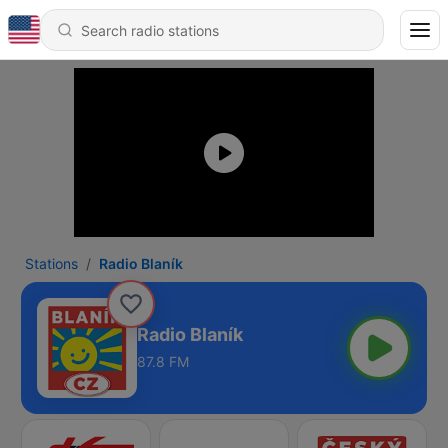
Stations
Radio Blaník
Radio Blaník
87.8 FM