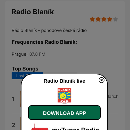
Radio Blaník
Rádio Blaník - pohodové české rádio
Frequencies Radio Blaník:
Prague:
87.8 FM
Top Songs
Last 7 days
Last 30 days
Radio Blaník live
Podvod
František Nedvěd, Dušan Vančura, Oldřich
1
Ortinský, Irena Budweiserová, Jan
Nedvěd & Spirituál Kvintet
DOWNLOAD APP
Slunce svítí dál
2
Jindřich Parma