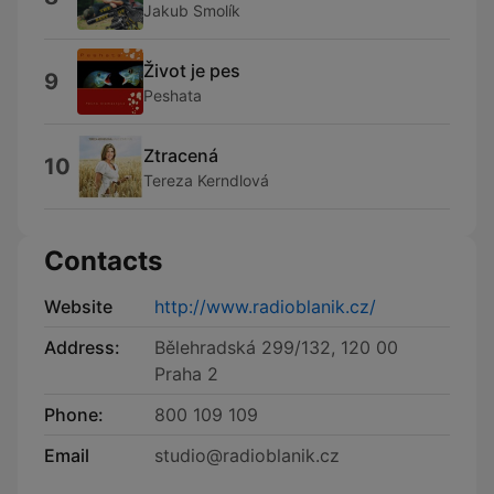
Jakub Smolík
Život je pes
9
Peshata
Ztracená
10
Tereza Kerndlová
Contacts
Website
http://www.radioblanik.cz/
Address:
Bělehradská 299/132, 120 00
Praha 2
Phone:
800 109 109
Email
studio@radioblanik.cz