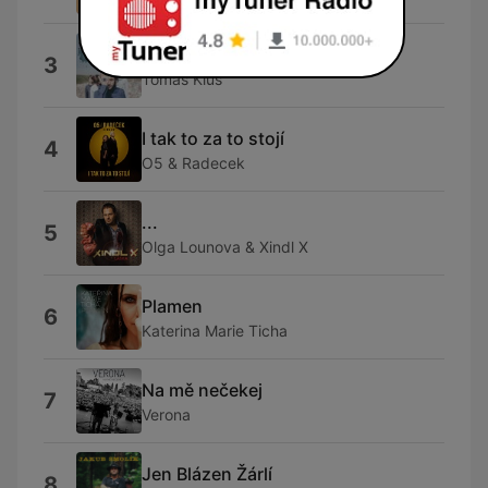
Ty Jsi Tomáš Klus (Live)
3
Tomas Klus
I tak to za to stojí
4
O5 & Radecek
...
5
Olga Lounova & Xindl X
Plamen
6
Katerina Marie Ticha
Na mě nečekej
7
Verona
Jen Blázen Žárlí
8