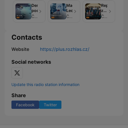
Den
Magazín
Reportáže
podle...
Leonardo
zahraničních
zpravodajů
Český rozhlas
Český rozhlas
Český rozhlas
Contacts
Website
https://plus.rozhlas.cz/
Social networks
Update this radio station information
Share
Facebook
Twitter