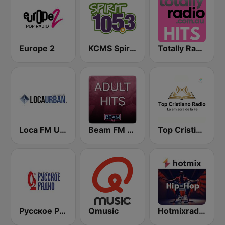
Europe 2
KCMS Spirit 105.3 FM
Totally Radio Hits
Loca FM Urban
Beam FM - Adult Hits
Top Cristiano Radio
Русское Радио
Qmusic
Hotmixradio Hip Hop