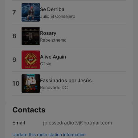
Se Derriba
7
Julio El Consejero
Rosary
8
Rabelzthemc
Alive Again
9
C2six
Fascinados por Jesús
10
Renovado DC
Contacts
Email
jblessedradiotv@hotmail.com
Update this radio station information