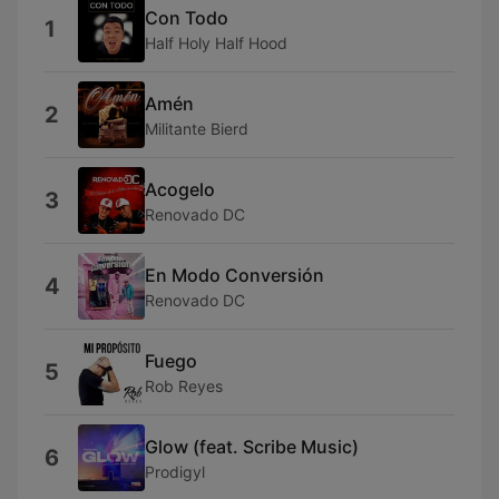
Con Todo
1
Half Holy Half Hood
Amén
2
Militante Bierd
Acogelo
3
Renovado DC
En Modo Conversión
4
Renovado DC
Fuego
5
Rob Reyes
Glow (feat. Scribe Music)
6
Prodigyl