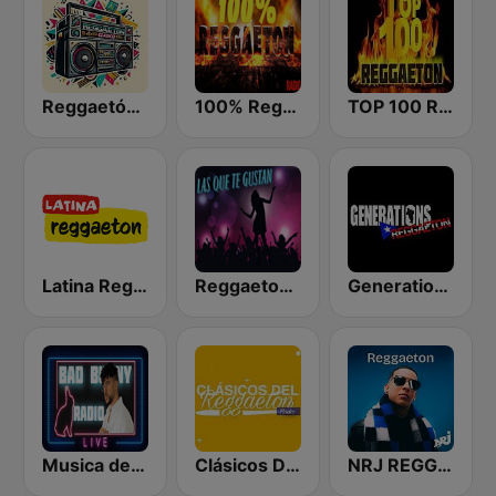
Reggaetón Clásicos
100% Reggaeton Radio
TOP 100 Reggaeton Exitos del Momento Radio
Latina Reggaeton
Reggaeton Exitos de Hoy
Generations Reggaeton
Musica de Bad Bunny Radio
Clásicos Del Reggaetón
NRJ REGGAETON