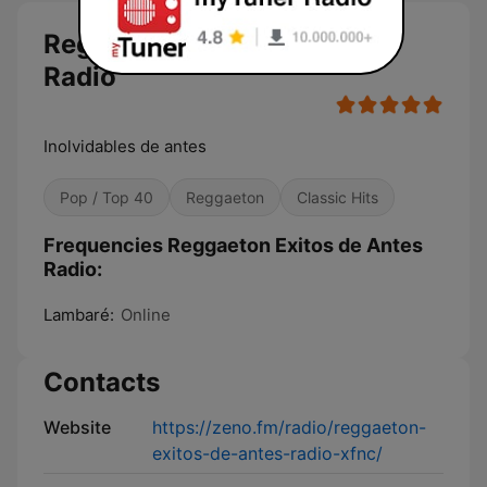
Reggaeton Exitos de Antes
Radio
Inolvidables de antes
Pop / Top 40
Reggaeton
Classic Hits
Frequencies Reggaeton Exitos de Antes
Radio:
Lambaré:
Online
Contacts
Website
https://zeno.fm/radio/reggaeton-
exitos-de-antes-radio-xfnc/