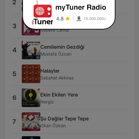
2
Mark Moore
Oy Kemençe Kemençe
3
Sebenli Cemal
Cemilemin Gezdiği
4
Mustafa Özcan
Halaylar
5
Sabahat Akkiraz
Ekin Ekilen Yere
6
Nergiz
Şu Dağlar Tepe Tepe
7
Okan Özkan