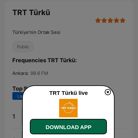
TRT Türkü
Türkiye'nin Ortak Sesi
Public
Frequencies TRT Türkü:
Ankara:
98.6 FM
Top Songs
TRT Türkü live
Last 7 days
Last 30 days
Coliseum
1
James Kaleth
DOWNLOAD APP
Take Warning