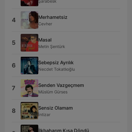
Şarabesk
Merhametsiz
4
Cevher
Masal
5
Metin Şentürk
Sebepsiz Ayrılık
6
Necdet Tokatlıoğlu
Senden Vazgeçmem
7
Müslüm Gürses
Sensiz Olamam
8
İntizar
İlkbaharım Kışa Döndü