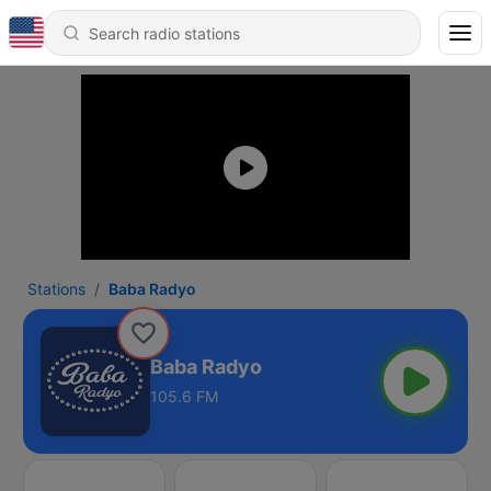
Stations
Baba Radyo
Baba Radyo
105.6 FM