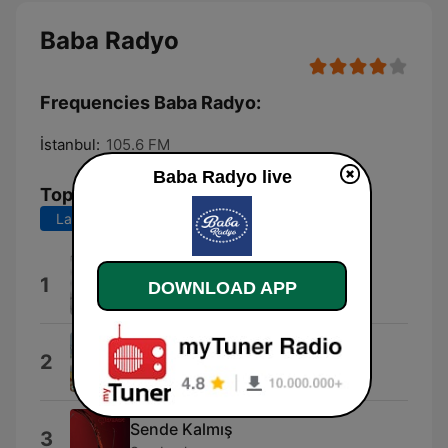
Baba Radyo
Frequencies Baba Radyo:
İstanbul:
105.6 FM
Baba Radyo live
Top Songs
Last 7 days
Last 30 days
Yan
1
DOWNLOAD APP
Cevher
Sırtımdan Vurdu
2
Ebru Yaşar
Sende Kalmış
3