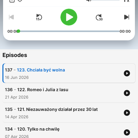
x
kontrowersyjne wyroki sądowe. Słuchaj na YouTube i
Volume
aplikacjach podcastowych. www.zmorderstwem.pl
00:00
00:00
Episodes
-
137
123. Chciała być wolna
16 Jun 2026
-
136
122. Romeo i Julia z lasu
21 Apr 2026
-
135
121. Niezauważony działał przez 30 lat
14 Apr 2026
-
134
120. Tylko na chwilę
07 Apr 2026