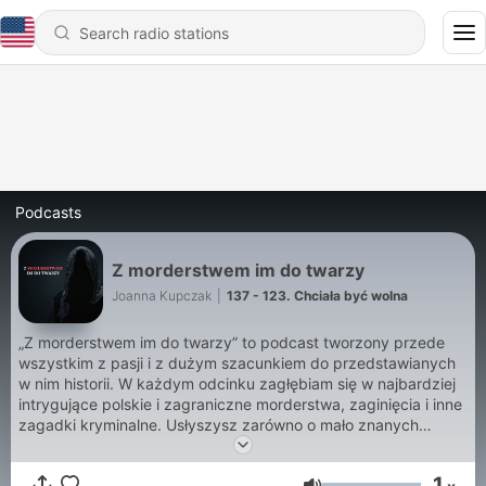
Podcasts
Z morderstwem im do twarzy
Joanna Kupczak
|
137 - 123. Chciała być wolna
„Z morderstwem im do twarzy” to podcast tworzony przede
wszystkim z pasji i z dużym szacunkiem do przedstawianych
w nim historii. W każdym odcinku zagłębiam się w najbardziej
intrygujące polskie i zagraniczne morderstwa, zaginięcia i inne
zagadki kryminalne. Usłyszysz zarówno o mało znanych
sprawach jak i tych, które wstrząsnęły opinią publiczną. Poznaj
sylwetki przestępców, szczegóły prowadzonych śledztw i
1