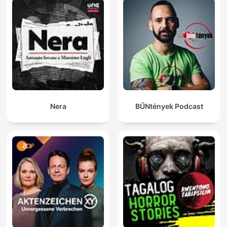
Nera
BŰNtények Podcast