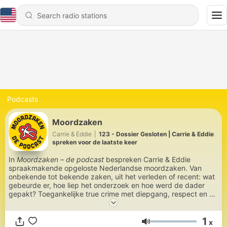
Podcasts
Moordzaken
Carrie & Eddie
|
123 - Dossier Gesloten | Carrie & Eddie
spreken voor de laatste keer
In
Moordzaken – de podcast
bespreken Carrie & Eddie
spraakmakende opgeloste Nederlandse moordzaken. Van
onbekende tot bekende zaken, uit het verleden of recent: wat
gebeurde er, hoe liep het onderzoek en hoe werd de dader
gepakt? Toegankelijke true crime met diepgang, respect en af
en toe een vleugje humor. Wie denk jij dat het gedaan heeft?
1
x
Volume