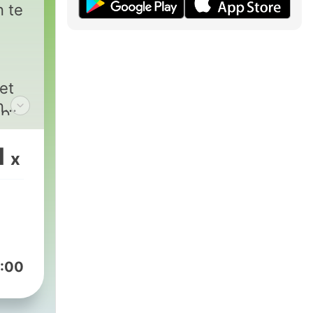
n te
et
n
op
de
oog
1
x
:00