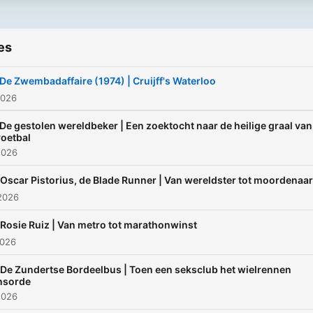
es
 De Zwembadaffaire (1974) | Cruijff's Waterloo
2026
 De gestolen wereldbeker | Een zoektocht naar de heilige graal van
voetbal
2026
 Oscar Pistorius, de Blade Runner | Van wereldster tot moordenaar
2026
 Rosie Ruiz | Van metro tot marathonwinst
2026
 De Zundertse Bordeelbus | Toen een seksclub het wielrennen
nsorde
2026