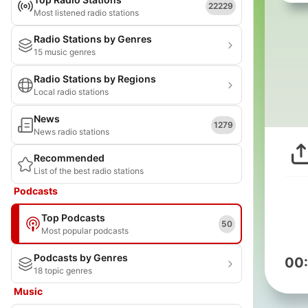
22229
Most listened radio stations
Radio Stations by Genres
15 music genres
Radio Stations by Regions
Local radio stations
News
1279
News radio stations
Recommended
List of the best radio stations
Podcasts
Top Podcasts
50
Most popular podcasts
Podcasts by Genres
00
18 topic genres
Music