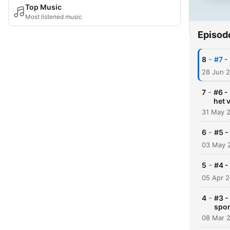
Top Music
Most listened music
Episod
-
8
#7 -
28 Jun 
-
7
#6 -
het 
31 May 
-
6
#5 -
03 May 
-
5
#4 -
05 Apr 
-
4
#3 -
spo
08 Mar 