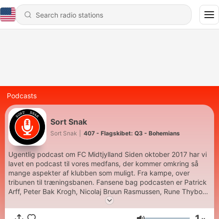
Podcasts
Sort Snak
Sort Snak
|
407 - Flagskibet: Q3 - Bohemians
Ugentlig podcast om FC Midtjylland Siden oktober 2017 har vi
lavet en podcast til vores medfans, der kommer omkring så
mange aspekter af klubben som muligt. Fra kampe, over
tribunen til træningsbanen. Fansene bag podcasten er Patrick
Arff, Peter Bak Krogh, Nicolaj Bruun Rasmussen, Rune Thyboe
Vejersø, Kent Nielsen, Ryan Svale Andersen, Kasper Ganzhorn
Petersen , Lars Noe Lauridsen og Thomas Schouv Jakobsen.
1