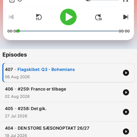
x
Støt os gennem støtteklubben Sort Support:
Volume
https://sortsnakpodcast.dk/sort-support/
00:00
00:00
Episodes
-
407
Flagskibet: Q3 - Bohemians
06 Aug 2026
-
406
#259: Franco er tilbage
02 Aug 2026
-
405
#258: Det gik.
27 Jul 2026
-
404
DEN STORE SÆSONOPTAKT 26/27
19 Jul 2026