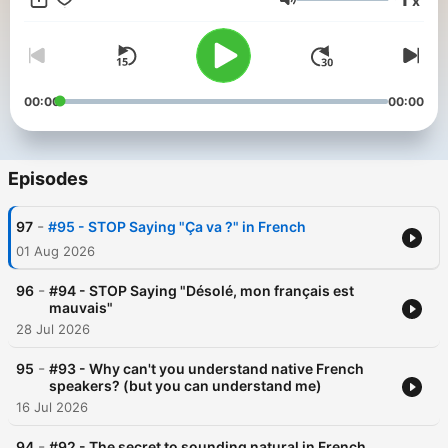
x
vous et laissez 5 étoiles si le podcast vous aide ! 📩
Volume
info@apprendrelefrench.com
00:00
00:00
Episodes
-
97
#95 - STOP Saying "Ça va ?" in French
01 Aug 2026
-
96
#94 - STOP Saying "Désolé, mon français est
mauvais"
28 Jul 2026
-
95
#93 - Why can't you understand native French
speakers? (but you can understand me)
16 Jul 2026
-
94
#92 - The secret to sounding natural in French