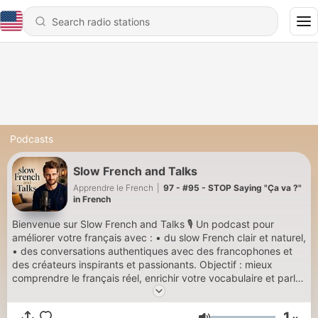
Podcasts
Slow French and Talks
Apprendre le French
|
97 - #95 - STOP Saying "Ça va ?"
in French
Bienvenue sur Slow French and Talks 🎙️ Un podcast pour
améliorer votre français avec : • du slow French clair et naturel,
• des conversations authentiques avec des francophones et
des créateurs inspirants et passionants. Objectif : mieux
comprendre le français réel, enrichir votre vocabulaire et parler
avec plus de confiance. 🎥 Vidéos sur YouTube :
https://www.youtube.com/@Apprendrelefrench ⭐ Abonnez-
1