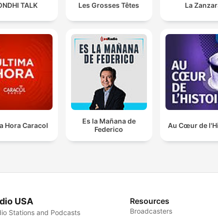
ONDHI TALK
Les Grosses Têtes
La Zanzar
Es la Mañana de
a Hora Caracol
Au Cœur de l'H
Federico
dio USA
Resources
Broadcasters
io Stations and Podcasts