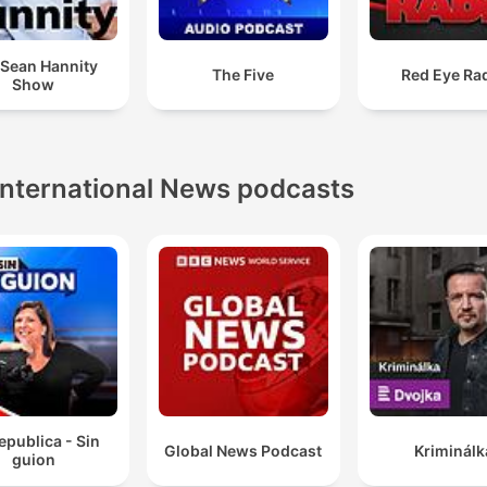
 Sean Hannity
The Five
Red Eye Ra
Show
International News podcasts
epublica - Sin
Global News Podcast
Kriminálk
guion