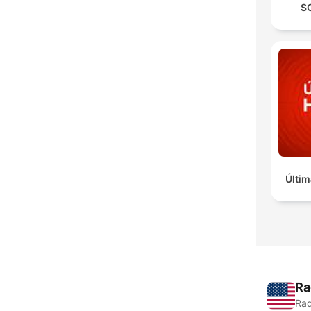
S
Últim
Ra
Rad