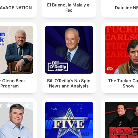
El Bueno, la Mala y el
SAVAGE NATION
Dateline N
Feo
e Glenn Beck
Bill O’Reilly’s No Spin
The Tucker Ca
Program
News and Analysis
Show