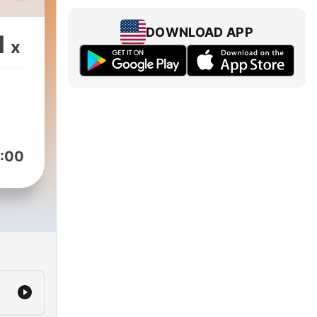
ом
DOWNLOAD APP
1
x
ной
:00