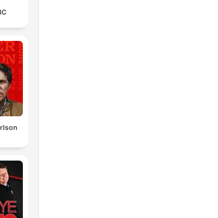
BC
rlson