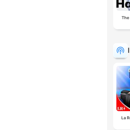
The
La R