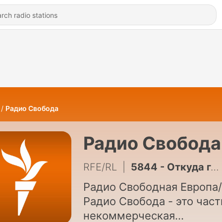
Радио Свобода
Радио Свобода
RFE/RL
|
5844 - Откуда главная угроза? За что "Яблоко" могут снять с выборов
Радио Свободная Европа/
Радио Свобода - это част
некоммерческая