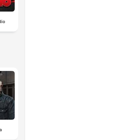
dio
a