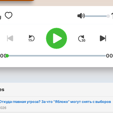
информационная служба,
финансируемая Конгресс
США, осуществляющая
Volume
вещание на страны
Восточной и Юго-Восточ
Европы, Кавказа,
Центральной Азии и
Ближнего Востока и на
:00
00
Россию.
es
Откуда главная угроза? За что "Яблоко" могут снять с выборов
2026