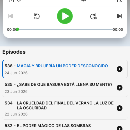
x
así como relatos cautivadores sobre ovnis, brujería y teorías de
Volume
conspiración. Además, profundizamos en temas como
horóscopos, predicciones y el enfoque esotérico de la
sexualidad, proporcionando herramientas prácticas para
aplicar la ley de atracción, meditación y liderazgo en tu vida
diaria. Este podcast es el compañero ideal para quienes
00:00
00:00
buscan transformar su realidad y alcanzar sus sueños. Todo
en: https://radiokronos.com
Episodes
-
536
MAGIA Y BRUJERÍA UN PODER DESCONOCIDO
24 Jun 2026
-
535
¿SABE DE QUE BASURA ESTÁ LLENA SU MENTE?
23 Jun 2026
-
534
LA CRUELDAD DEL FINAL DEL VERANO LA LUZ DE
LA OSCURIDAD
22 Jun 2026
-
532
EL PODER MÁGICO DE LAS SOMBRAS