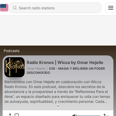
Podcasts
Radio Kronos | Wicca by Omar Hejeile
Omar Hejeile
|
536 - MAGIA Y BRUJERÍA UN PODER
DESCONOCIDO
Bienvenidos con Omar Hejeile en colaboración con Wicca
Radio Kronos. En este podcast, descubre los secretos de la
abundancia y la prosperidad a través de “Reflexiones Para el
Alma”, un espacio diseñado para enriquecer tu vida con temas
de autoayuda, espiritualidad, y crecimiento personal. Cada
episodio es un viaje hacia el misterio y lo desconocido:
exploramos rituales de abundancia, técnicas de prosperidad,
1