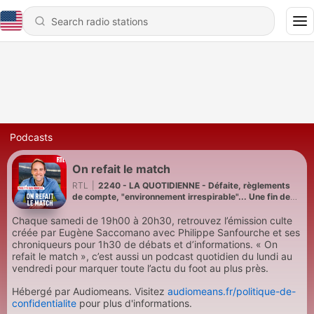
Podcasts
On refait le match
RTL
|
2240 - LA QUOTIDIENNE - Défaite, règlements
de compte, "environnement irrespirable"... Une fin de
cycle chaotique pour Didier Deschamps à la tête des
Bleus
Chaque samedi de 19h00 à 20h30, retrouvez l’émission culte
créée par Eugène Saccomano avec Philippe Sanfourche et ses
chroniqueurs pour 1h30 de débats et d’informations. « On
refait le match », c’est aussi un podcast quotidien du lundi au
vendredi pour marquer toute l’actu du foot au plus près.
Hébergé par Audiomeans. Visitez
audiomeans.fr/politique-de-
confidentialite
pour plus d'informations.