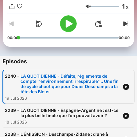
1
x
Volume
00:00
00:00
Episodes
-
2240
LA QUOTIDIENNE - Défaite, règlements de
compte, "environnement irrespirable"... Une fin
de cycle chaotique pour Didier Deschamps à la
tête des Bleus
19 Jul 2026
-
2239
LA QUOTIDIENNE - Espagne-Argentine : est-ce
la plus belle finale que l'on pouvait avoir ?
18 Jul 2026
-
2238
L'ÉMISSION - Deschamps-Zidane : d'une à