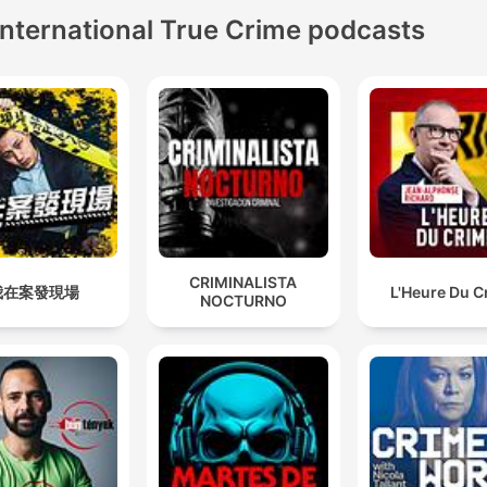
International True Crime podcasts
CRIMINALISTA
我在案發現場
L'Heure Du C
NOCTURNO