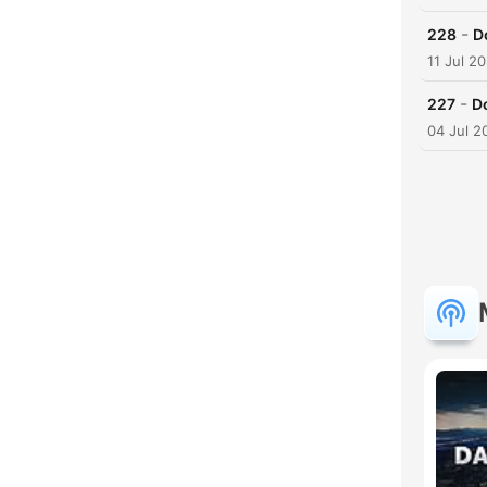
C
-
228
D
11 Jul 2
High
-
227
D
04 Jul 2