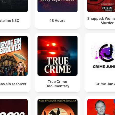
00:21:07 · Lilian beskriver den psykologiska chockreaktionen
känslan av att stänga av sina funktioner efter att ha fått
Snapped: Wom
beskedet om sonens död.
ateline NBC
48 Hours
Murder
Han hade dömts till tre års fängelse för mordförsöket
på Christer och bara några år efter att han kom ut bl
han själv mördad.
00:47:45 · Berättelsen om den misstänkte 17-åringens öde oc
hans koppling till våldet.
Jag har två frågor kvar, det är vem och varför.
True Crime
00:53:09 · Lilians drivkraft för att få mordet på hennes son
as sin resolver
Crime Junk
Documentary
Anders uppklarat.