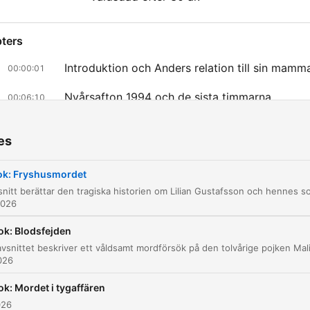
ters
Introduktion och Anders relation till sin mamm
00:00:01
Nyårsafton 1994 och de sista timmarna
00:06:10
Upptäckten av kroppen vid kajen
00:11:45
es
Området kring Fryshuset och polisens perspek
00:15:53
ok: Fryshusmordet
Mordet på Anders och efterspelet
00:19:00
2026
Överfallet på Christer Dyrvold
00:36:10
ok: Blodsfejden
Misshandeln och räddningen
00:39:27
026
Utredningen och 17-åringen
00:45:36
ok: Mordet i tygaffären
Långsiktiga konsekvenser och hopp om svar
00:51:01
026