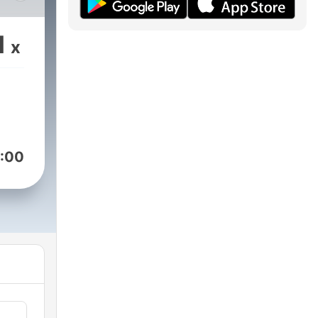
d &
1
x
d.
:00