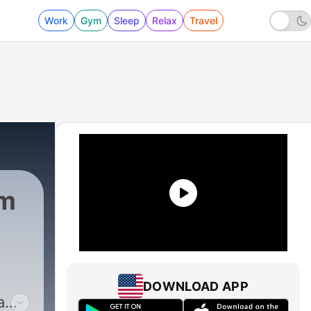
Work
Gym
Sleep
Relax
Travel
im
t
DOWNLOAD APP
amla