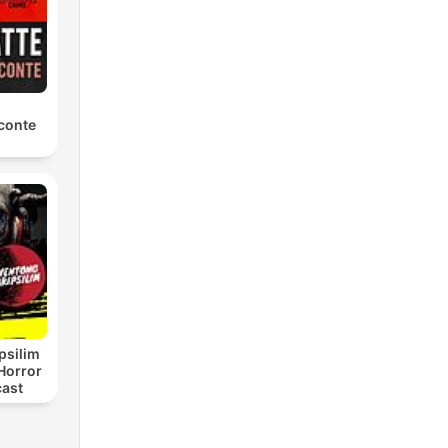
conte
psilim
Horror
cast