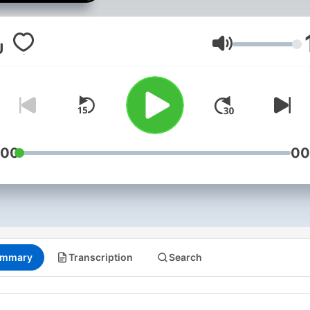
fall. Reportrar: Anders
Johansson, Marcus Ulvsan
Mariela Quintana Melin.
Volume
Producent: Marcus Ulvsan
:00
00
mmary
Transcription
Search