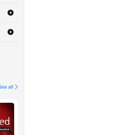
v
i
See all
-
vet