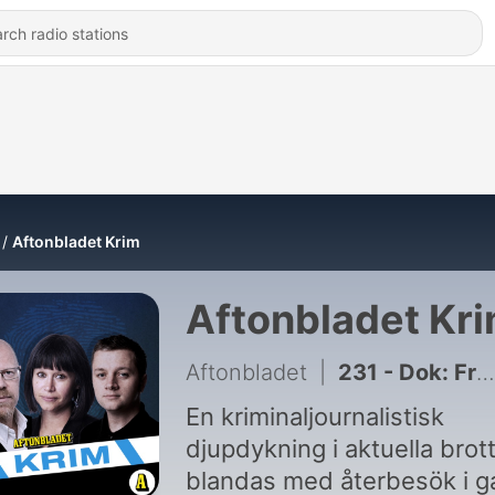
Aftonbladet Krim
Aftonbladet Kr
Aftonbladet
|
231 - Dok: Fryshusmordet
En kriminaljournalistisk
djupdykning i aktuella brot
blandas med återbesök i g