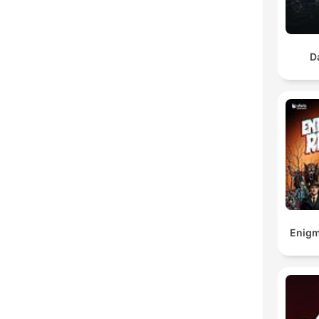
D
Enigm