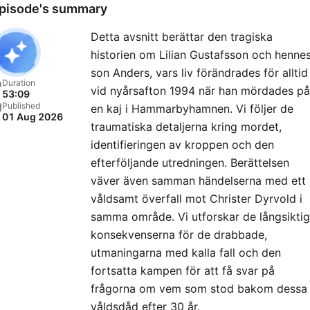
pisode's summary
Detta avsnitt berättar den tragiska
historien om Lilian Gustafsson och henne
son Anders, vars liv förändrades för alltid
Duration
vid nyårsafton 1994 när han mördades på
53:09
Published
en kaj i Hammarbyhamnen. Vi följer de
01 Aug 2026
traumatiska detaljerna kring mordet,
identifieringen av kroppen och den
efterföljande utredningen. Berättelsen
väver även samman händelserna med ett
våldsamt överfall mot Christer Dyrvold i
samma område. Vi utforskar de långsikti
konsekvenserna för de drabbade,
utmaningarna med kalla fall och den
fortsatta kampen för att få svar på
frågorna om vem som stod bakom dessa
våldsdåd efter 30 år.