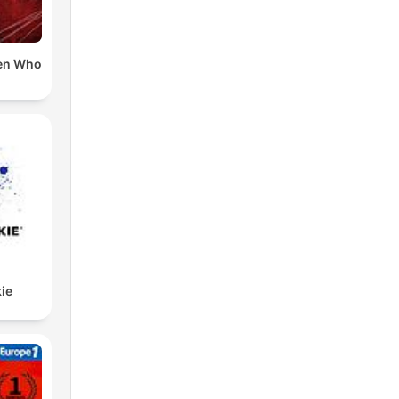
 och
en Who
ev
h
ie