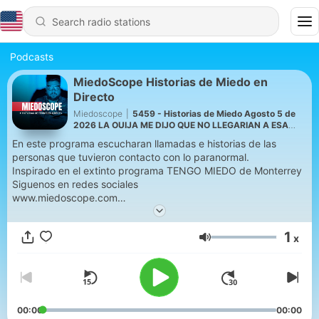
Podcasts
MiedoScope Historias de Miedo en
Directo
Miedoscope
|
5459 - Historias de Miedo Agosto 5 de
2026 LA OUIJA ME DIJO QUE NO LLEGARIAN A ESA
EDAD
En este programa escucharan llamadas e historias de las
personas que tuvieron contacto con lo paranormal.
Inspirado en el extinto programa TENGO MIEDO de Monterrey
Siguenos en redes sociales
www.miedoscope.com
escucha nuestro programa en vivo de Lunes a Viernes, 10 pm
Hora del centro de México.
1
x
Volume
Conviértete en un supporter de este podcast:
https://www.spreaker.com/podcast/miedoscope-historias-de-
miedo-en-directo--5104284/support
.
00:00
00:00