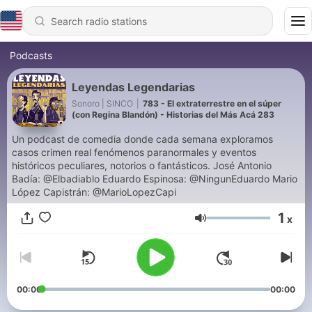
Podcasts
Leyendas Legendarias
Sonoro | SINCO
|
783 - El extraterrestre en el súper
(con Regina Blandón) - Historias del Más Acá 283
Un podcast de comedia donde cada semana exploramos
casos crimen real fenómenos paranormales y eventos
históricos peculiares, notorios o fantásticos. José Antonio
Badía: @Elbadiablo Eduardo Espinosa: @NingunEduardo Mario
López Capistrán: @MarioLopezCapi
1
x
Volume
00:00
00:00