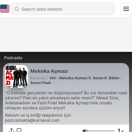
Podcasts
Meksika Açmazı
Karnaval
|
164 - Meksika Açmazı 5. Sezon 9. Bölüm -
Sezon Finali
"O konuda gerçekten ne düşünüyorsun? Bu zor durumdan nasıl
çıkarsın? Peki en yakın arkadaşını satar mısın?" Mesut Süre,
Anlatanadam ve Fazlı Polat Meksika Açmazı'nda cevabı
olmayan sorulara çözüm arıyor!
Reklam ve iş birliği talepleriniz için:
podcastsatis@karnaval.com
1
x