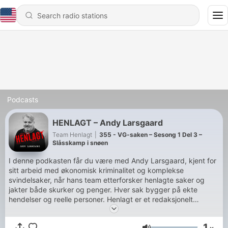
Podcasts
HENLAGT – Andy Larsgaard
Team Henlagt
|
355 - VG-saken – Sesong 1 Del 3 –
Slåsskamp i snøen
I denne podkasten får du være med Andy Larsgaard, kjent for
sitt arbeid med økonomisk kriminalitet og komplekse
svindelsaker, når hans team etterforsker henlagte saker og
jakter både skurker og penger. Hver sak bygger på ekte
hendelser og reelle personer. Henlagt er et redaksjonelt
medieprosjekt ledet av ansvarlig redaktør Gustav Jansen.
Prosjektet har i en årrekke dokumentert og formidlet saker der
1