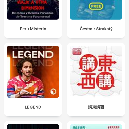
Perú Misterio
Čestmír Strakatý
LEGEND
講東講西