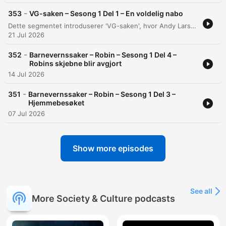
-
353
VG-saken – Sesong 1 Del 1 – En voldelig nabo
Dette segmentet introduserer 'VG-saken', hvor Andy Larsgaard og podcasten Henlagt forsøker å avkrefte påstander fra VG om svindel. Gjennom en gjennomgang av e-poster og lydopptak presenteres starten på en nabokonflikt i Asker som involverer anklager om trakassering, fysiske hendelser og påstått manipulasjon av historien. Samtalen tar for seg urovekkende påstander om et eldre par som har blitt utsatt for målrettede angrep fra naboer. Programlederne diskuterer kompleksiteten i saken, politiets involvering og behovet for å verifisere store mengder bevis, samtidig som de adresserer upåliteligheten til kildene og avdekker at mye av den opprinnelige informasjonen fremstår som usann.
21 Jul 2026
-
352
Barnevernssaker – Robin – Sesong 1 Del 4 –
Robins skjebne blir avgjort
14 Jul 2026
-
351
Barnevernssaker – Robin – Sesong 1 Del 3 –
Hjemmebesøket
07 Jul 2026
Show more episodes
See all
More Society & Culture podcasts