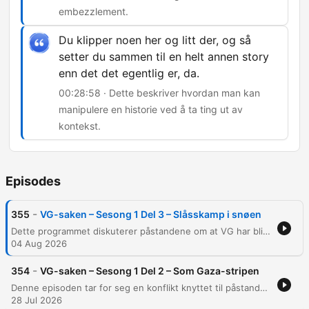
embezzlement.
Du klipper noen her og litt der, og så
setter du sammen til en helt annen story
enn det det egentlig er, da.
00:28:58 · Dette beskriver hvordan man kan
manipulere en historie ved å ta ting ut av
kontekst.
Episodes
-
355
VG-saken – Sesong 1 Del 3 – Slåsskamp i snøen
Dette programmet diskuterer påstandene om at VG har blitt lurt til å publisere en uriktig sak om en nabokonflikt, inkludert detaljer om dramatiske anklager om vold og trakassering. Episoden går også gjennom falske påstander om et podcast-kjøp og ser nærmere på intense hendelser i nabolaget preget av anklager om underslag og aggressiv atferd. Videre drøftes manipulasjon av bevis og hvordan media kan ta informasjon ut av sammenheng for å skape en annen historie. Programlederne introduserer også en person som har tatt kontakt etter å ha opplevd lignende løgnaktige historier.
04 Aug 2026
-
354
VG-saken – Sesong 1 Del 2 – Som Gaza-stripen
Denne episoden tar for seg en konflikt knyttet til påstander i VG om at podcasten Henlagt skal ha mottatt betaling for å dekke en nabokonflikt i Asker. Gustav Jansen benekter at det noen gang var bestilt en podcast og hevder påstandene om pengeoverføringer er fabrikkerte. Videre utforskes alvorlige anklager om kameraderi, maktmisbruk og trusler knyttet til en politibetjent i samme nabokonflikt. Episoden drøfter mistanken om hvorvidt saken har blitt henlagt på grunn av interne relasjoner i politiet.
28 Jul 2026