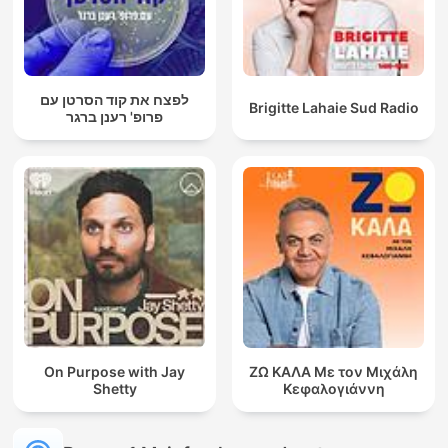
לפצח את קוד הסרטן עם
Brigitte Lahaie Sud Radio
פרופ' רענן ברגר
On Purpose with Jay
ΖΩ ΚΑΛΑ Με τον Μιχάλη
Shetty
Κεφαλογιάννη