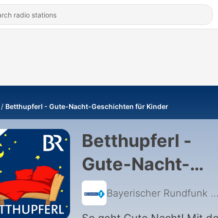
Betthupferl - Gute-Nacht-Geschichten für Kinder
Betthupferl -
Gute-Nacht-
Geschichten fü
Bayerischer Rundfunk
|
Kinder