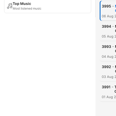
Top Music
-
3995
Most listened music
06 Aug 
-
3994
05 Aug 
-
3993
04 Aug 
-
3992
03 Aug 
-
3991
01 Aug 