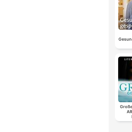
Gesun
Große
AR