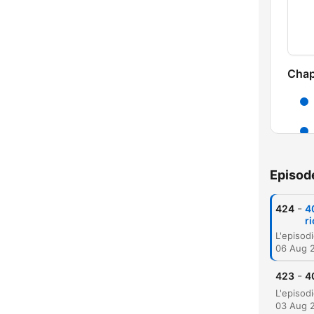
Chap
Episod
-
424
4
r
06 Aug 
-
423
4
03 Aug 