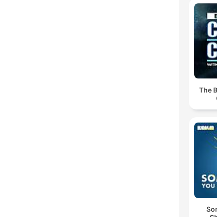
The B
So