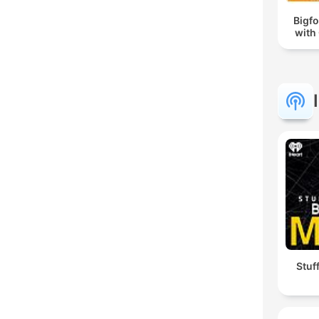
Bigf
with
Stuf