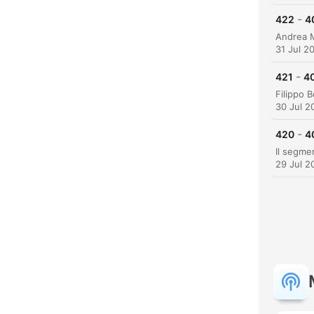
-
422
4
31 Jul 2
C
High
-
421
40
30 Jul 2
-
420
4
29 Jul 2