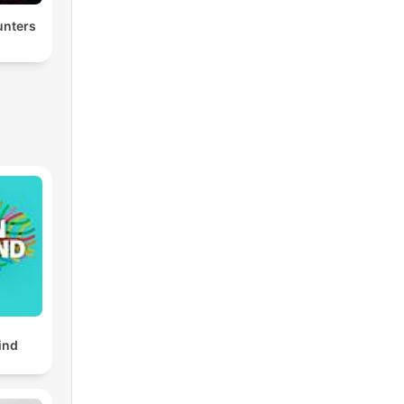
nters
ind