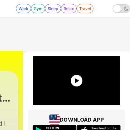
Work
Gym
Sleep
Relax
Travel
ta
DOWNLOAD APP
i i