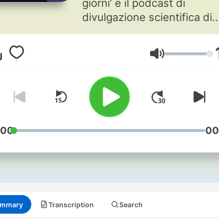
giorni’ è il podcast di
divulgazione scientifica di
Geopop. Ogni settimana,
attraverso episodi della du
Volume
media tra i 5 e i 10 minuti,
parleremo di energia,
geopolitica, ambiente,
tecnologia, fenomeni natura
curiosità, ricostruzione di
disastri e approfondimenti
:00
00
sull’attualità. Tutti temi legat
un modo o nell'altro, alla n
quotidianità - perché sì, le
scienze sono nella vita di tu
giorni! Geopop è un canale
mmary
Transcription
Search
presente su tutti i social, c