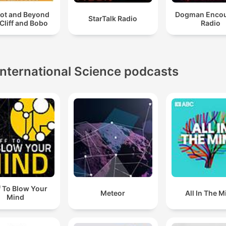
oot and Beyond
Dogman Encou
StarTalk Radio
 Cliff and Bobo
Radio
International Science podcasts
f To Blow Your
Meteor
All In The M
Mind