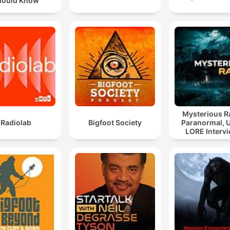
hould Know
Mysterious R
Radiolab
Bigfoot Society
Paranormal, 
LORE Interv