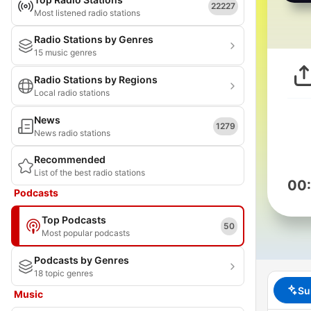
22227
Most listened radio stations
Radio Stations by Genres
15 music genres
Radio Stations by Regions
Local radio stations
News
1279
News radio stations
Recommended
List of the best radio stations
00
Podcasts
Top Podcasts
50
Most popular podcasts
Podcasts by Genres
18 topic genres
Su
Music