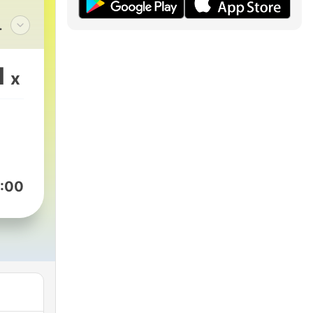
rata
1
x
li,
:00
i, in
ostra
tti i
on