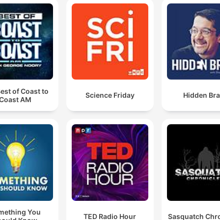
00:09:59 · Il diario di bordo del copilota riflette il trauma
psicologico immediato causato dalla devastazione visibile.
Si trattava di un programma con un budget di circa 2
miliardi di dollari dell'epoca.
00:14:43 · Viene illustrata l'enorme portata economica e
scientifica del Progetto Manhattan.
est of Coast to
Science Friday
Hidden Bra
Coast AM
Quella era la sindrome acuta da radiazioni, causata
dall'esposizione alle radiazioni ionizzanti, capaci di
penetrare i tessuti e danneggiare il DNA delle cellule.
00:17:38 · Si spiega la causa biologica dei sintomi terribili
manifestati dai sopravvissuti agli attacchi.
mething You
TED Radio Hour
Sasquatch Chro