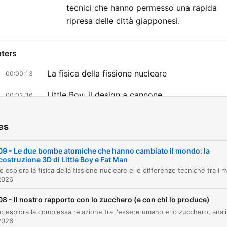
tecnici che hanno permesso una rapida
ripresa delle città giapponesi.
ters
La fisica della fissione nucleare
00:00:13
Little Boy: il design a cannone
00:02:36
Fat Man: il design a implosione
00:04:34
es
Il bombardamento di Hiroshima
00:07:05
09 - Le due bombe atomiche che hanno cambiato il mondo: la
L'attacco a Nagasaki
00:10:35
icostruzione 3D di Little Boy e Fat Man
Contesto storico e il Progetto Manhattan
2026
00:12:32
08 - Il nostro rapporto con lo zucchero (e con chi lo produce)
Conseguenze e sindrome da radiazioni
00:16:34
L'episodio esplora la complessa relazione tra l'essere uma
2026
La fine della Seconda Guerra Mondiale
00:18:17