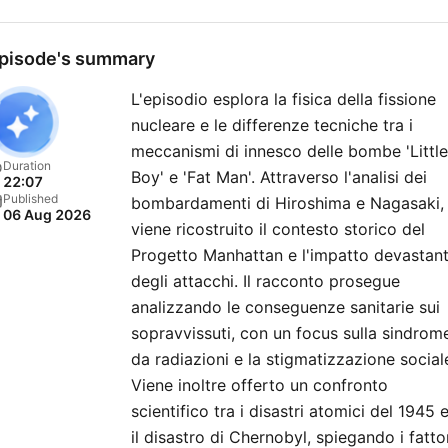
oltre 15 milioni di follower, i
obiettivo principale è stimo
pisode's summary
la curiosità e la passione pe
L'episodio esplora la fisica della fissione
conoscenza. Benvenuti a
nucleare e le differenze tecniche tra i
bordo!
meccanismi di innesco delle bombe 'Little
Duration
Boy' e 'Fat Man'. Attraverso l'analisi dei
22:07
Published
bombardamenti di Hiroshima e Nagasaki,
06 Aug 2026
viene ricostruito il contesto storico del
Progetto Manhattan e l'impatto devastan
degli attacchi. Il racconto prosegue
analizzando le conseguenze sanitarie sui
sopravvissuti, con un focus sulla sindrom
da radiazioni e la stigmatizzazione social
Viene inoltre offerto un confronto
scientifico tra i disastri atomici del 1945 
il disastro di Chernobyl, spiegando i fatto