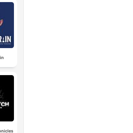
in
nicles