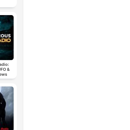
adio:
UFO &
iews