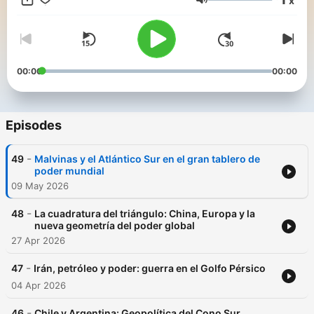
x
Salvador, y estudiantes avanzadas de Relaciones
Volume
Internacionales. Con nombre propio: Mauro Labombarda,
Matías Tullio, Pablo Tanous, Damián Carca, Natalie Flores y
Mora Almasque.
00:00
00:00
Episodes
-
49
Malvinas y el Atlántico Sur en el gran tablero de
poder mundial
09 May 2026
-
48
La cuadratura del triángulo: China, Europa y la
nueva geometría del poder global
27 Apr 2026
-
47
Irán, petróleo y poder: guerra en el Golfo Pérsico
04 Apr 2026
-
46
Chile y Argentina: Geopolítica del Cono Sur.