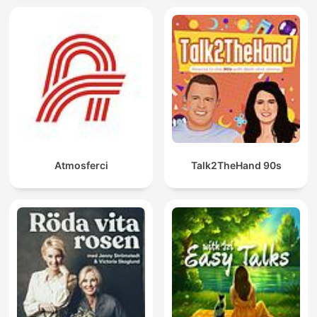
Atmosferci
Talk2TheHand 90s