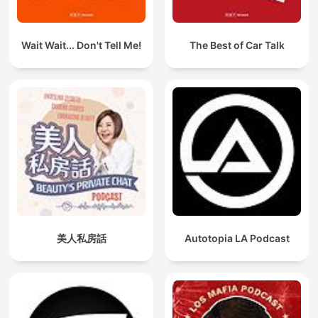
Wait Wait... Don't Tell Me!
The Best of Car Talk
美人私房話
Autotopia LA Podcast