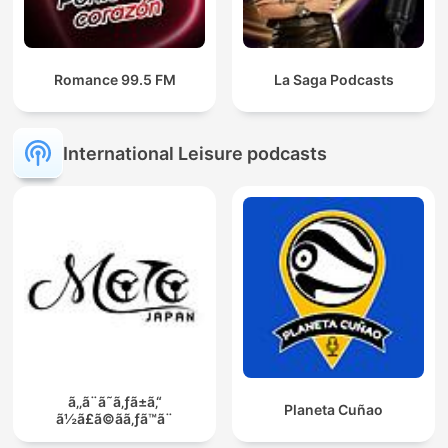
Romance 99.5 FM
La Saga Podcasts
International Leisure podcasts
ã‚‚ã¨ã˜ã‚ƒã±ã‚“
Planeta Cuñao
ã½ã£ã©ãã‚ƒã™ã¨