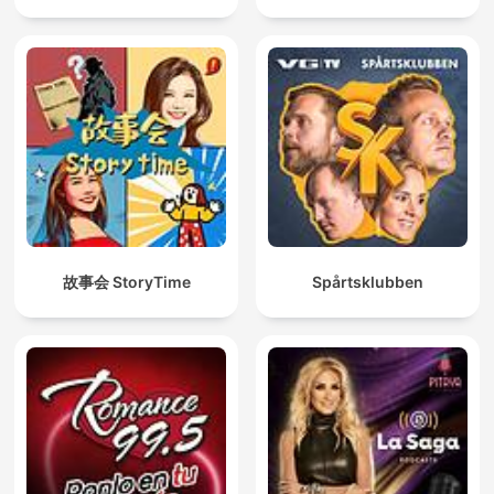
故事会 StoryTime
Spårtsklubben