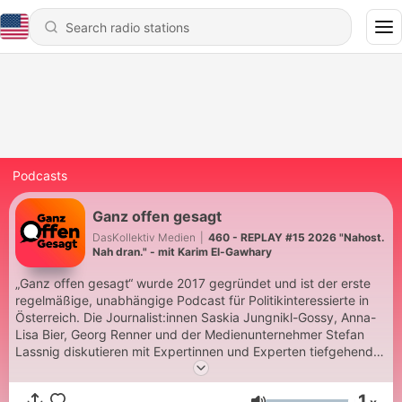
Podcasts
Ganz offen gesagt
DasKollektiv Medien
|
460 - REPLAY #15 2026 "Nahost.
Nah dran." - mit Karim El-Gawhary
„Ganz offen gesagt“ wurde 2017 gegründet und ist der erste
regelmäßige, unabhängige Podcast für Politikinteressierte in
Österreich. Die Journalist:innen Saskia Jungnikl-Gossy, Anna-
Lisa Bier, Georg Renner und der Medienunternehmer Stefan
Lassnig diskutieren mit Expertinnen und Experten tiefgehend
und konstruktiv über Politik, Wirtschaft und Gesellschaft. „Ganz
offen gesagt“ ist unabhängig, transparent und rein subjektiv.
1