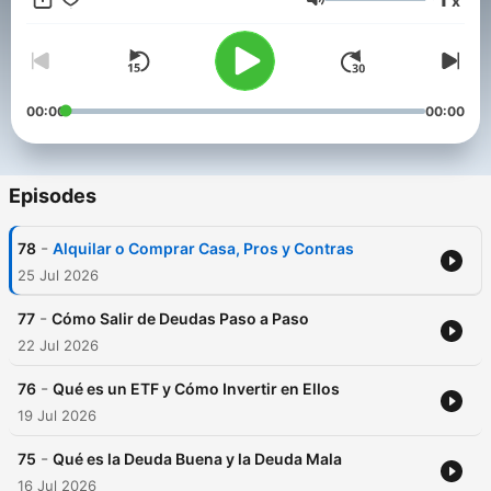
x
#negocios #empleo #salario #banco #tarjeta #cripto #etf
Volume
#acciones
Conviértete en un supporter de este podcast:
https://www.spreaker.com/podcast/finanzas-hoy-
-6771602/support
.
00:00
00:00
Episodes
-
78
Alquilar o Comprar Casa, Pros y Contras
25 Jul 2026
-
77
Cómo Salir de Deudas Paso a Paso
22 Jul 2026
-
76
Qué es un ETF y Cómo Invertir en Ellos
19 Jul 2026
-
75
Qué es la Deuda Buena y la Deuda Mala
16 Jul 2026