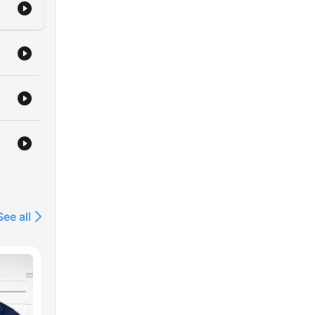
 su
que
 en
 de
 el
See all
aron