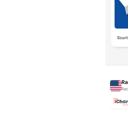
Scurt 
Ra
Rad