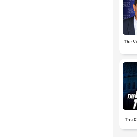
The V
The C