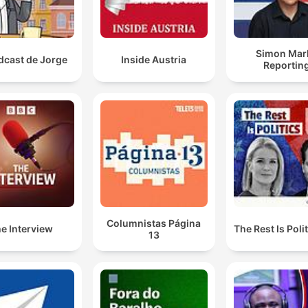
Simon Mar
dcast de Jorge
Inside Austria
Reportin
Columnistas Página
e Interview
The Rest Is Poli
13