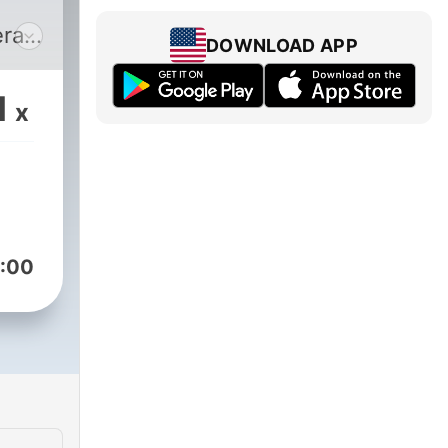
era
DOWNLOAD APP
es
1
x
os
n
e te
s
:00