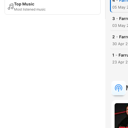
-
4
Farr
Top Music
05 May 
Most listened music
-
3
Farr
03 May 
-
2
Farr
30 Apr 
-
1
Farru
23 Apr 