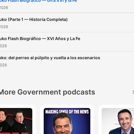
uko Flash Biográfico — Gira XVI y la Fe
desde sus primeras
2026
colaboraciones con Daddy
uko (Parte 1 — Historia Completa)
Yankee y Don Omar, hasta
2026
transformación espiritual 
uko Flash Biográfico — XVI Años y La Fe
marcó un antes y después
2026
su música. Exploramos su
evolución artística a través
ko: del perreo al púlpito y vuelta a los escenarios
2026
álbumes icónicos como "El
Talento Del Bloque" y
"Gangalee", su incursión en
More Government podcasts
trap latino, y cómo logró
fusionar el reggaetón
tradicional con sonidos
innovadores que conquist
las listas internacionales.