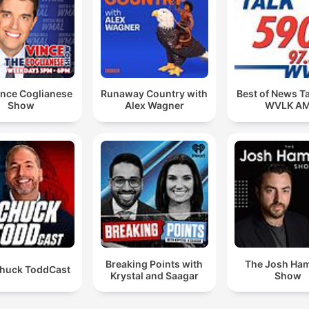
ince Coglianese
Runaway Country with
Best of News T
Show
Alex Wagner
WVLK A
Breaking Points with
The Josh Ha
huck ToddCast
Krystal and Saagar
Show