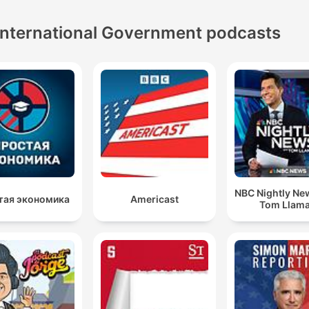
International Government podcasts
NBC Nightly Ne
тая экономика
Americast
Tom Llam