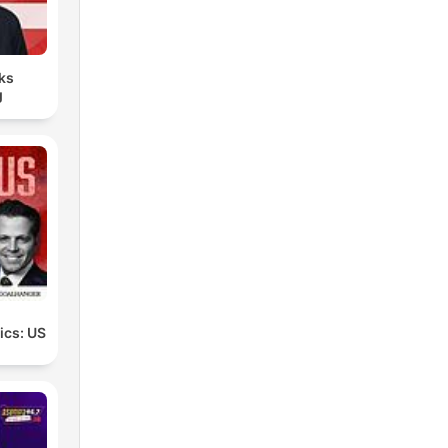
ks
g
tics: US