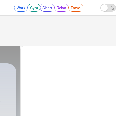
Work
Gym
Sleep
Relax
Travel