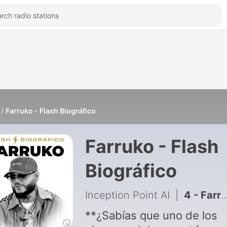
Farruko - Flash Biográfico
Farruko - Flash
Biográfico
Inception Point AI
|
4 - Farruko Flash Biográfico — Gira XVI y la Fe
**¿Sabías que uno de los