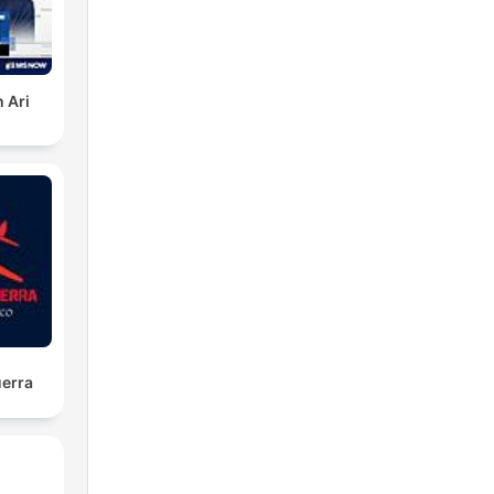
ias,
su
 Ari
que
 and
uerra