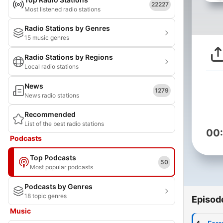
22227
Most listened radio stations
Radio Stations by Genres
15 music genres
Radio Stations by Regions
Local radio stations
News
1279
News radio stations
Recommended
List of the best radio stations
00
Podcasts
Top Podcasts
50
Most popular podcasts
Podcasts by Genres
18 topic genres
Episod
Music