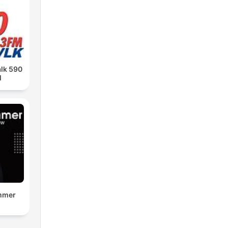
alk 590
M
mmer