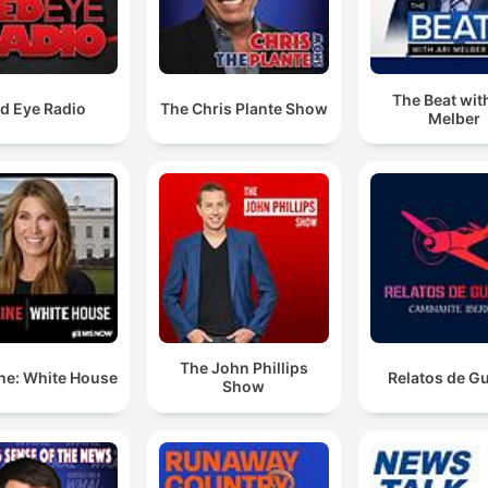
Analizamos sus controvers
su reinvención personal y 
impacto en la música latina
The Beat with
contemporánea. Una narrativa
d Eye Radio
The Chris Plante Show
Melber
completa sobre el artista 
redefinió los límit This content
was created in partnership
with the help of Artificial
Intelligence AI.
The John Phillips
ne: White House
Relatos de G
Show