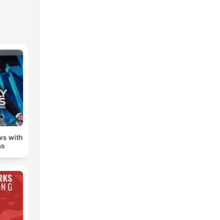
ws with
as