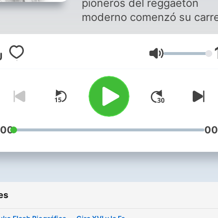
pioneros del reggaetón
moderno comenzó su carr
musical a los 16 años
vendiendo CDs en las call
Volume
de Puerto Rico?** Descubre la
fascinante historia de Carl
Efrén Reyes Rosado, mejor
conocido como Farruko, e
este podcast biográfico qu
llevará desde sus humilde
:00
00
inicios en Bayamón hasta
convertirse en una
superestrella mundial del
género urbano. Conoce los
es
momentos clave que
definieron su trayectoria: