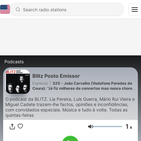
Podcasts
Blitz Posto Emissor
Expresso
|
325 - João Carvalho (Vodafone Paredes de
Coura): “Já fiz milhares de concertos mas nunca chorei
como em Rod Stewart. Lembrei-me da minha avó”
O
podcast da BLITZ. Lia Pereira, Luís Guerra, Mário Rui Vieira e
Miguel Cadete trazem-lhe factos, opiniões e inconfidências,
com convidados especiais. Música e tudo à volta. Todas as
quintas-feiras
1
x
Volume