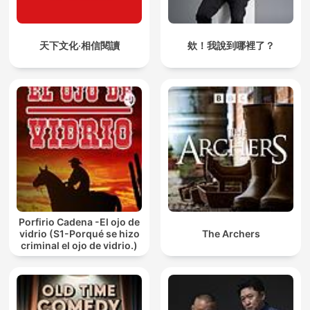
天下文化‧相信閱讀
欸！我說到哪裡了？
Porfirio Cadena -El ojo de
vidrio (S1-Porqué se hizo
The Archers
criminal el ojo de vidrio.)