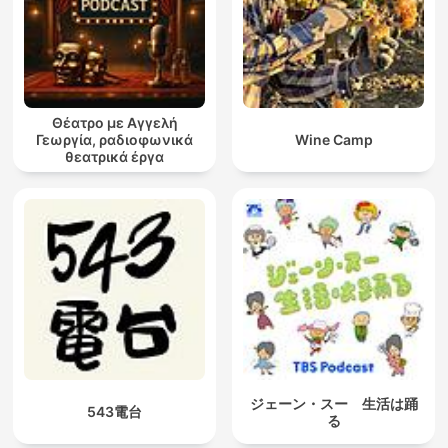
Θέατρο με Αγγελή
Γεωργία, ραδιοφωνικά
Wine Camp
θεατρικά έργα
ジェーン・スー 生活は踊
543電台
る