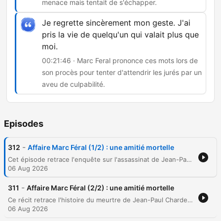
menace mais tentait de s'échapper.
Je regrette sincèrement mon geste. J'ai
pris la vie de quelqu'un qui valait plus que
moi.
00:21:46 · Marc Feral prononce ces mots lors de
son procès pour tenter d'attendrir les jurés par un
aveu de culpabilité.
Episodes
-
312
Affaire Marc Féral (1/2) : une amitié mortelle
Cet épisode retrace l'enquête sur l'assassinat de Jean-Paul Chardenou par Marc Feral, révélant comment le suspect a manipulé les enquêteurs en utilisant l'identité de sa victime pour envoyer des menaces. L'enquête explore également l'obsession de Feral pour une femme nommée Martine et les soupçons de meurtres en série liés à la disparition d'un gendarme. Le récit détaille les preuves balistiques démontrant que Marc Feral a mis en scène une tentative de suicide pour masquer une exécution préméditée. Enfin, l'épisode revient sur son procès à Rodez, où l'accusé a tenté une stratégie de mea culpa avant d'être condamné à 24 ans de réclusion criminelle.
06 Aug 2026
-
311
Affaire Marc Féral (2/2) : une amitié mortelle
Ce récit retrace l'histoire du meurtre de Jean-Paul Chardenou, un garagiste abattu en 2010 par son ami Marc Feral. L'enquête explore les mobiles passionnels liés à Martine, l'ex-compagne de l'assassin et nouvelle amante de la victime. L'épisode détaille les motivations de Marc Feral, marquées par une trahison amoureuse et un harcèlement téléphonique humiliant. Les tensions et les menaces perçues ont finalement conduit à l'affrontement fatal au garage des Chardenou.
06 Aug 2026