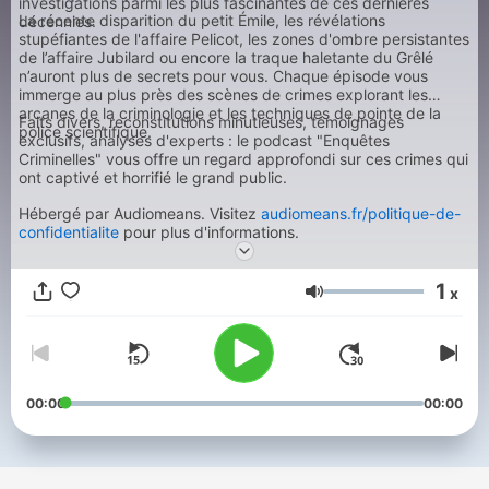
investigations parmi les plus fascinantes de ces dernières
La récente disparition du petit Émile, les révélations
décennies.
stupéfiantes de l'affaire Pelicot, les zones d'ombre persistantes
de l’affaire Jubilard ou encore la traque haletante du Grêlé
n’auront plus de secrets pour vous. Chaque épisode vous
immerge au plus près des scènes de crimes explorant les
arcanes de la criminologie et les techniques de pointe de la
Faits divers, reconstitutions minutieuses, témoignages
police scientifique.
exclusifs, analyses d'experts : le podcast "Enquêtes
Criminelles" vous offre un regard approfondi sur ces crimes qui
ont captivé et horrifié le grand public.
Hébergé par Audiomeans. Visitez
audiomeans.fr/politique-de-
confidentialite
pour plus d'informations.
1
x
Volume
00:00
00:00