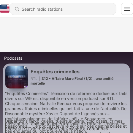
Podcasts
Enquêtes criminelles
RTL
|
312 - Affaire Marc Féral (1/2) : une amitié
mortelle
"Enquêtes Criminelles", l’émission de référence dédiée aux faits
divers sur W9 est disponible en version podcast sur RTL.
Chaque semaine, Nathalie Renoux vous propose de revivre les
grandes affaires criminelles qui ont fait la une de l'actualité. De
l’insondable mystère Xavier Dupont de Ligonnès aux
révélations glaçantes de l'affaire Joël Le Scouarnec, en
Disparitions inexpliquées, tueurs en série, cold cases, crimes
passant par l'énigme toujours irrésolue de l'affaire Grégory, ce
passionnels... Ce podcast lève le voile sur ces destins brisés et
podcast RTL de true crime vous plonge au cœur des
ces enquêtes qui ont bouleversé la nation.