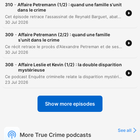
-
310
Affaire Petremann (1/2) : quand une famille s'unit
dans le crime
Cet épisode retrace l'assassinat de Reynald Barguet, abattu par balle dans sa caravane en février 2016. L'enquête révèle l'implication de son ex-compagne Coralie et de son nouveau compagnon Alexandre Petroman, ce dernier ayant avoué avoir orchestré le meurtre pour protéger Coralie. L'investigation explore également la thèse d'une manipulation par la belle-mère, Valérie Andrieux. Les enquêteurs soupçonnent que cette dernière soit le véritable cerveau de l'opération, s'appuyant sur des indices tels que des achats suspects et une communication intense avec Alexandre Petroman la nuit des faits.
30 Jul 2026
-
309
Affaire Petremann (2/2) : quand une famille
s'unit dans le crime
Ce récit retrace le procès d'Alexandre Petreman et de ses co-accusés pour l'assassinat de Reynald. À travers les témoignages bouleversants des familles, les contradictions des accusés et les accusations graves portées par Coralie, l'audience met en lumière la tragédie humaine derrière l'acte criminel. L'épisode détaille également le verdict final, précisant les peines de prison prononcées pour Alexandre Petreman et Valérie Andrieux. Le récit se conclut sur l'émotion intense des familles impliquées et un échange poignant entre le père de la victime et celui de l'accusé à l'issue de l'audience.
30 Jul 2026
-
308
Affaire Leslie et Kevin (1/2) : la double disparition
mystérieuse
Ce podcast Enquête criminelle relate la disparition mystérieuse de Leslie Hurlbeck et Kevin en novembre 2022. L'enquête explore les premiers doutes des proches, l'implication suspecte de leur ami Tom dans un contexte de jalousie amoureuse, ainsi que la découverte d'effets personnels et d'indices troublants à Puy-Raveau.
23 Jul 2026
Show more episodes
See all
More True Crime podcasts