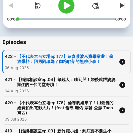
00:00
00:00
Episodes
-
422
【不代表本台立場ep.177】恭喜蔡波米寶畢業啦！偷
渡爆料：阿勇阿珍為了肉粽吵架的無聊小事！
06 Aug 2026
-
421
【婚姻相談室ep.04】藏鏡人：聊到哭！婚後就跟婆婆
同住的三代同堂奇蹟！
04 Aug 2026
-
420
【不代表本台立場ep.176】倫導劇組來了！用最省的
經費拍出電影大片！(feat.倫導.珊佑.宗翰.亞瑟.Taco.
黛西)
09 Jul 2026
-
419
【婚姻相談室ep.03】新竹羅小姐：到底要不要生小