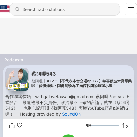
Podcasts
蔡阿嘎543
蔡阿嘎
|
422 - 【不代表本台立場ep.177】恭喜蔡波米寶畢業
啦！偷渡爆料：阿勇阿珍為了肉粽吵架的無聊小事！
合作聯絡信箱：withgalovetaiwan@gmail.com 蔡阿嘎Podcast正
式開台！最造謠最不負責任、政治最不正確的言論，就在《蔡阿嘎
543》！ 也別忘記訂閱《蔡阿嘎543》專屬YouTube頻道&追蹤IG
喔！ -- Hosting provided by
SoundOn
1
x
Volume