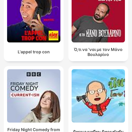
Ό,τι να 'ναι με τον Μάνο
L'appel trop con
Βουλαρίνο
Friday Night Comedy from
นิทานลุงเหมียน นิทานขำขัน